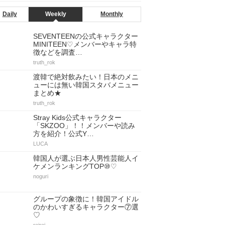
Daily
Weekly
Monthly
SEVENTEENの公式キャラクター
MINITEEN♡メンバーやキャラ特
徴などを調査…
truth_rok
渡韓で絶対飲みたい！日本のメニ
ューには無い韓国スタバメニュー
まとめ★
truth_rok
Stray Kids公式キャラクター
「SKZOO」！！メンバーや読み
方を紹介！公式Y…
LUCA
韓国人が選ぶ日本人男性芸能人イ
ケメンランキングTOP⑩♡
noguri
グループの象徴に！韓国アイドル
のかわいすぎるキャラクター⑦選
♡