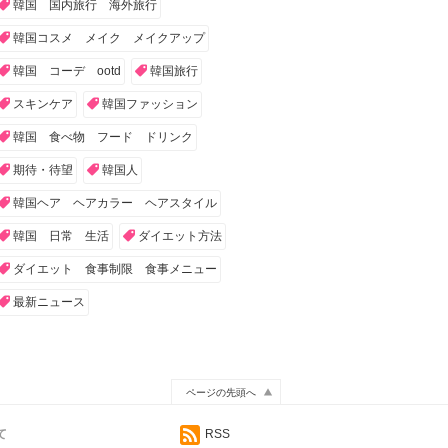
韓国 国内旅行 海外旅行
韓国コスメ メイク メイクアップ
韓国 コーデ ootd
韓国旅行
スキンケア
韓国ファッション
韓国 食べ物 フード ドリンク
期待・待望
韓国人
韓国ヘア ヘアカラー ヘアスタイル
韓国 日常 生活
ダイエット方法
ダイエット 食事制限 食事メニュー
最新ニュース
ページの先頭へ
て
RSS