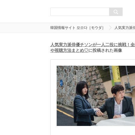
韓国情報サイト 모으다［モウダ］
人気実力派
人気実力派俳優チソンが一人二役に挑戦！全
や視聴方法まとめ♡
に投稿された画像