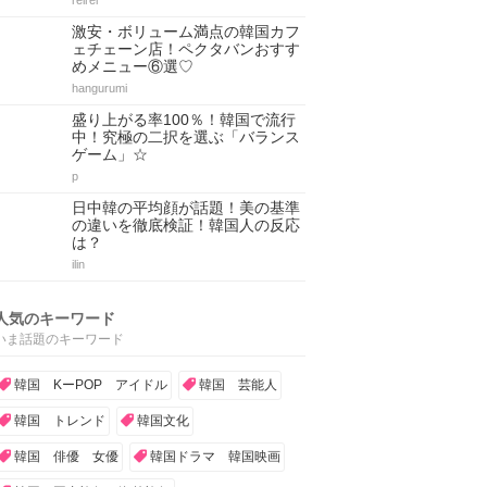
reirei
激安・ボリューム満点の韓国カフ
ェチェーン店！ペクタバンおすす
めメニュー⑥選♡
hangurumi
盛り上がる率100％！韓国で流行
中！究極の二択を選ぶ「バランス
ゲーム」☆
p
日中韓の平均顔が話題！美の基準
の違いを徹底検証！韓国人の反応
は？
ilin
人気のキーワード
いま話題のキーワード
韓国 KーPOP アイドル
韓国 芸能人
韓国 トレンド
韓国文化
韓国 俳優 女優
韓国ドラマ 韓国映画