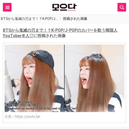
BTSから鬼滅の刃まで！？K-POP/J…
投稿された画像
BTSから鬼滅の刃まで！？K-POP/J-POPのカバーを歌う韓国人
YouTuber⑥人♡
に投稿された画像
出典：
https://youtu.be