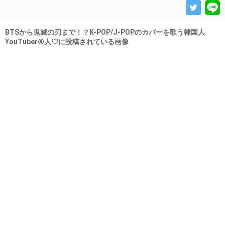
BTSから鬼滅の刃まで！？K-POP/J-POPのカバーを歌う韓国人
YouTuber⑥人♡に投稿されている画像