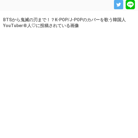
BTSから鬼滅の刃まで！？K-POP/J-POPのカバーを歌う韓国人
YouTuber⑥人♡に投稿されている画像