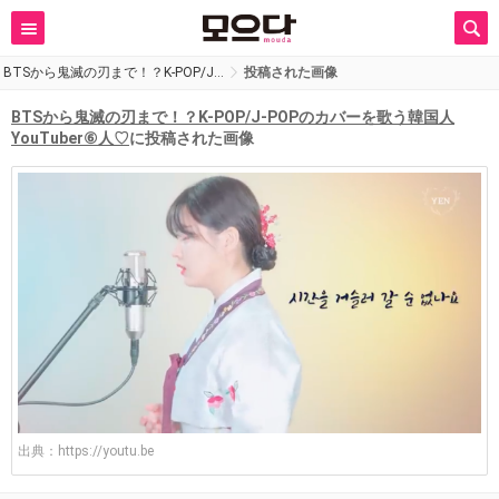
BTSから鬼滅の刃まで！？K-POP/J…
投稿された画像
BTSから鬼滅の刃まで！？K-POP/J-POPのカバーを歌う韓国人
YouTuber⑥人♡
に投稿された画像
出典：
https://youtu.be