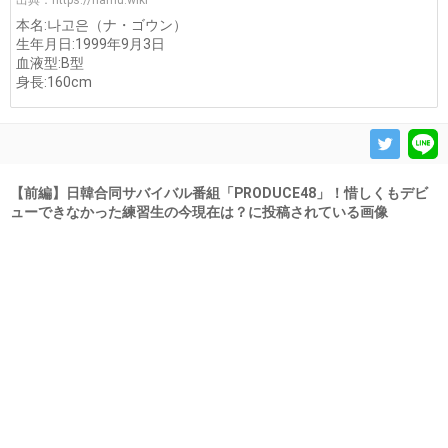
出典：
https://namu.wiki
本名:나고은（ナ・ゴウン）
生年月日:1999年9月3日
血液型:B型
身長:160cm
【前編】日韓合同サバイバル番組「PRODUCE48」！惜しくもデビ
ューできなかった練習生の今現在は？に投稿されている画像