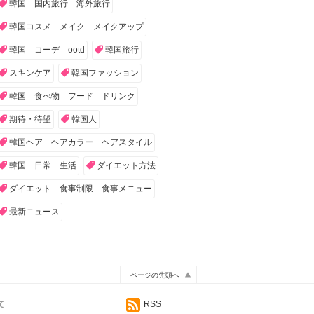
韓国 国内旅行 海外旅行
韓国コスメ メイク メイクアップ
韓国 コーデ ootd
韓国旅行
スキンケア
韓国ファッション
韓国 食べ物 フード ドリンク
期待・待望
韓国人
韓国ヘア ヘアカラー ヘアスタイル
韓国 日常 生活
ダイエット方法
ダイエット 食事制限 食事メニュー
最新ニュース
ページの先頭へ
て
RSS