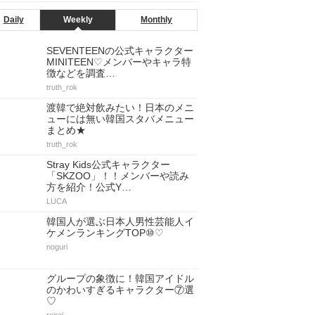
Daily
Weekly
Monthly
SEVENTEENの公式キャラクター
MINITEEN♡メンバーやキャラ特
徴などを調査…
truth_rok
渡韓で絶対飲みたい！日本のメニ
ューには無い韓国スタバメニュー
まとめ★
truth_rok
Stray Kids公式キャラクター
「SKZOO」！！メンバーや読み
方を紹介！公式Y…
LUCA
韓国人が選ぶ日本人男性芸能人イ
ケメンランキングTOP⑩♡
noguri
グループの象徴に！韓国アイドル
のかわいすぎるキャラクター⑦選
♡