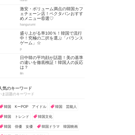
reirei
激安・ボリューム満点の韓国カフ
ェチェーン店！ペクタバンおすす
めメニュー⑥選♡
hangurumi
盛り上がる率100％！韓国で流行
中！究極の二択を選ぶ「バランス
ゲーム」☆
p
日中韓の平均顔が話題！美の基準
の違いを徹底検証！韓国人の反応
は？
ilin
人気のキーワード
いま話題のキーワード
韓国 KーPOP アイドル
韓国 芸能人
韓国 トレンド
韓国文化
韓国 俳優 女優
韓国ドラマ 韓国映画