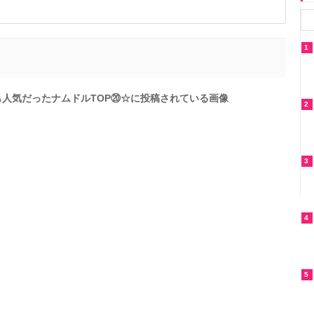
1
も人気だったナムドルTOP⑳☆に投稿されている画像
2
3
4
5