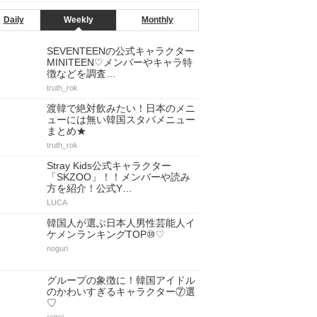
Daily
Weekly
Monthly
SEVENTEENの公式キャラクター
MINITEEN♡メンバーやキャラ特
徴などを調査…
truth_rok
渡韓で絶対飲みたい！日本のメニ
ューには無い韓国スタバメニュー
まとめ★
truth_rok
Stray Kids公式キャラクター
「SKZOO」！！メンバーや読み
方を紹介！公式Y…
LUCA
韓国人が選ぶ日本人男性芸能人イ
ケメンランキングTOP⑩♡
noguri
グループの象徴に！韓国アイドル
のかわいすぎるキャラクター⑦選
♡