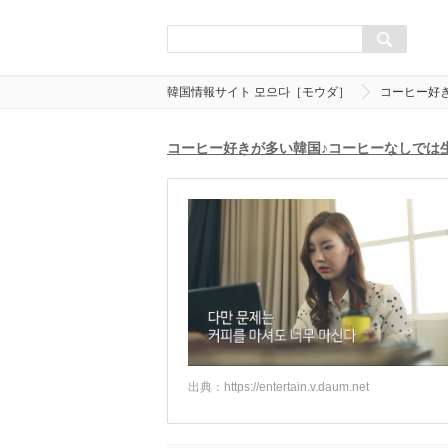
韓国情報サイト 모으다［モウダ］
コーヒー好
コーヒー好きが多い韓国♪コーヒーなしでは
出典：
https://entertain.v.daum.net