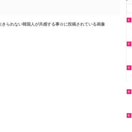
1
生きられない韓国人が共感する事☆に投稿されている画像
2
3
4
5