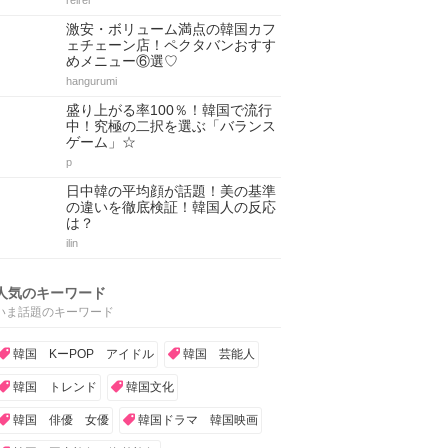
reirei
激安・ボリューム満点の韓国カフ
ェチェーン店！ペクタバンおすす
めメニュー⑥選♡
hangurumi
盛り上がる率100％！韓国で流行
中！究極の二択を選ぶ「バランス
ゲーム」☆
p
日中韓の平均顔が話題！美の基準
の違いを徹底検証！韓国人の反応
は？
ilin
人気のキーワード
いま話題のキーワード
韓国 KーPOP アイドル
韓国 芸能人
韓国 トレンド
韓国文化
韓国 俳優 女優
韓国ドラマ 韓国映画