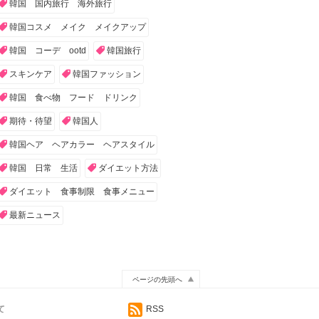
韓国 国内旅行 海外旅行
韓国コスメ メイク メイクアップ
韓国 コーデ ootd
韓国旅行
スキンケア
韓国ファッション
韓国 食べ物 フード ドリンク
期待・待望
韓国人
韓国ヘア ヘアカラー ヘアスタイル
韓国 日常 生活
ダイエット方法
ダイエット 食事制限 食事メニュー
最新ニュース
ページの先頭へ
て
RSS