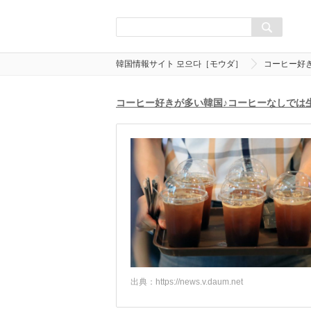
韓国情報サイト 모으다［モウダ］
コーヒー好
コーヒー好きが多い韓国♪コーヒーなしでは
出典：
https://news.v.daum.net