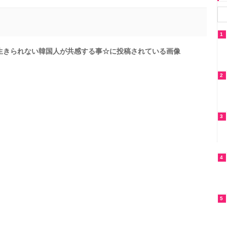
1
生きられない韓国人が共感する事☆に投稿されている画像
2
3
4
5