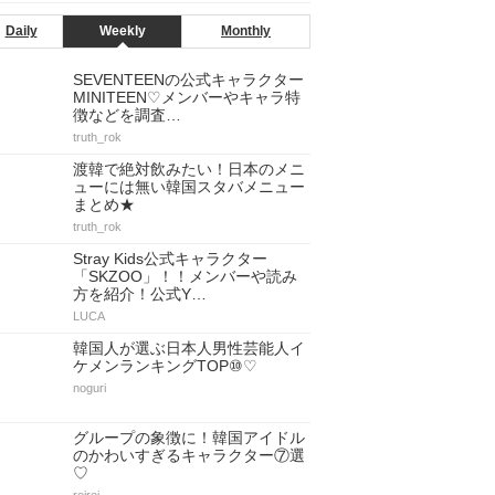
Daily
Weekly
Monthly
SEVENTEENの公式キャラクター
MINITEEN♡メンバーやキャラ特
徴などを調査…
truth_rok
渡韓で絶対飲みたい！日本のメニ
ューには無い韓国スタバメニュー
まとめ★
truth_rok
Stray Kids公式キャラクター
「SKZOO」！！メンバーや読み
方を紹介！公式Y…
LUCA
韓国人が選ぶ日本人男性芸能人イ
ケメンランキングTOP⑩♡
noguri
グループの象徴に！韓国アイドル
のかわいすぎるキャラクター⑦選
♡