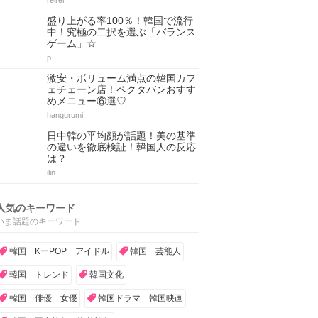
reirei
盛り上がる率100％！韓国で流行
中！究極の二択を選ぶ「バランス
ゲーム」☆
p
激安・ボリューム満点の韓国カフ
ェチェーン店！ペクタバンおすす
めメニュー⑥選♡
hangurumi
日中韓の平均顔が話題！美の基準
の違いを徹底検証！韓国人の反応
は？
ilin
人気のキーワード
いま話題のキーワード
韓国 KーPOP アイドル
韓国 芸能人
韓国 トレンド
韓国文化
韓国 俳優 女優
韓国ドラマ 韓国映画