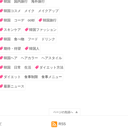
韓国 国内旅行 海外旅行
韓国コスメ メイク メイクアップ
韓国 コーデ ootd
韓国旅行
スキンケア
韓国ファッション
韓国 食べ物 フード ドリンク
期待・待望
韓国人
韓国ヘア ヘアカラー ヘアスタイル
韓国 日常 生活
ダイエット方法
ダイエット 食事制限 食事メニュー
最新ニュース
ページの先頭へ
て
RSS