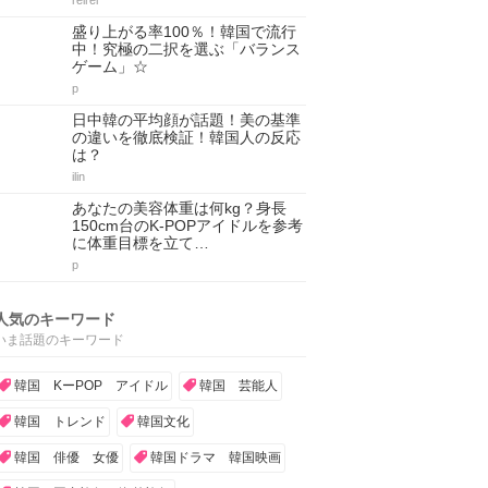
reirei
盛り上がる率100％！韓国で流行
中！究極の二択を選ぶ「バランス
ゲーム」☆
p
日中韓の平均顔が話題！美の基準
の違いを徹底検証！韓国人の反応
は？
ilin
あなたの美容体重は何kg？身長
150cm台のK-POPアイドルを参考
に体重目標を立て…
p
人気のキーワード
いま話題のキーワード
韓国 KーPOP アイドル
韓国 芸能人
韓国 トレンド
韓国文化
韓国 俳優 女優
韓国ドラマ 韓国映画