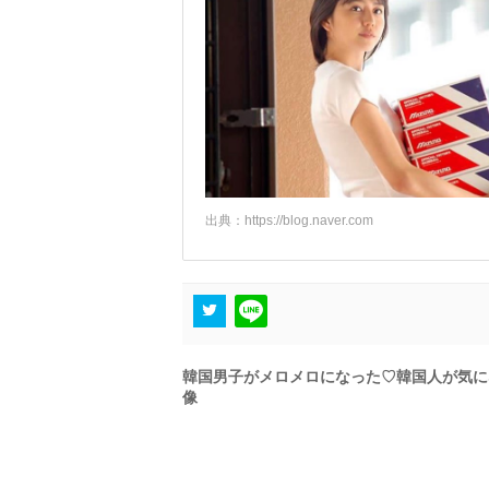
出典：
https://blog.naver.com
韓国男子がメロメロになった♡韓国人が気に
像