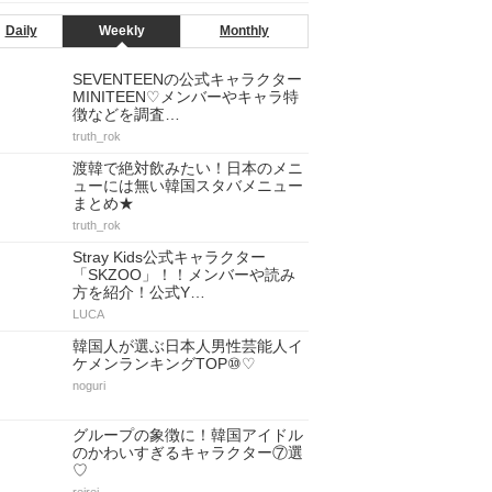
Daily
Weekly
Monthly
SEVENTEENの公式キャラクター
MINITEEN♡メンバーやキャラ特
徴などを調査…
truth_rok
渡韓で絶対飲みたい！日本のメニ
ューには無い韓国スタバメニュー
まとめ★
truth_rok
Stray Kids公式キャラクター
「SKZOO」！！メンバーや読み
方を紹介！公式Y…
LUCA
韓国人が選ぶ日本人男性芸能人イ
ケメンランキングTOP⑩♡
noguri
グループの象徴に！韓国アイドル
のかわいすぎるキャラクター⑦選
♡