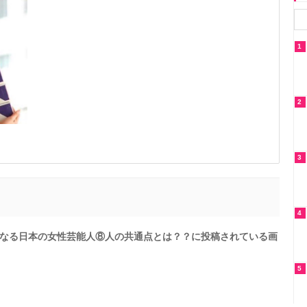
1
2
3
4
なる日本の女性芸能人⑧人の共通点とは？？に投稿されている画
5