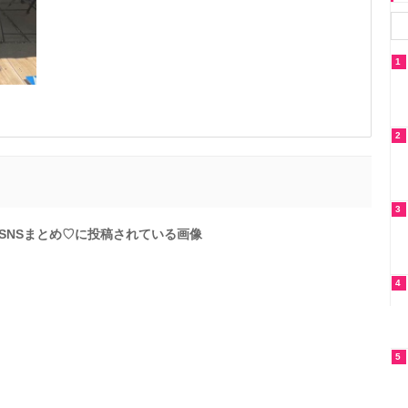
1
2
3
人SNSまとめ♡に投稿されている画像
4
5