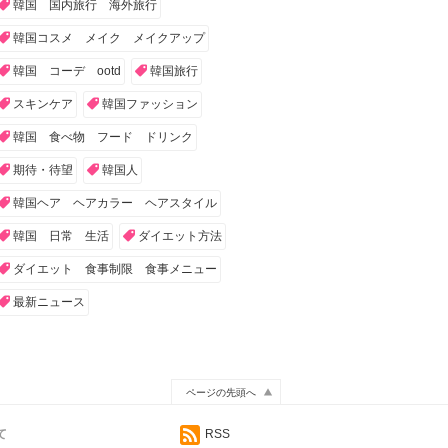
韓国 国内旅行 海外旅行
韓国コスメ メイク メイクアップ
韓国 コーデ ootd
韓国旅行
スキンケア
韓国ファッション
韓国 食べ物 フード ドリンク
期待・待望
韓国人
韓国ヘア ヘアカラー ヘアスタイル
韓国 日常 生活
ダイエット方法
ダイエット 食事制限 食事メニュー
最新ニュース
ページの先頭へ
て
RSS