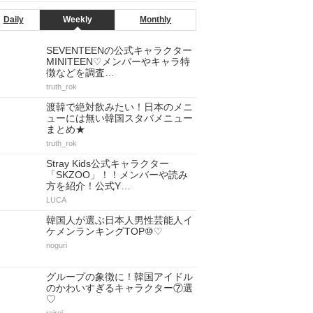
Daily
Weekly
Monthly
SEVENTEENの公式キャラクター
MINITEEN♡メンバーやキャラ特
徴などを調査…
truth_rok
渡韓で絶対飲みたい！日本のメニ
ューには無い韓国スタバメニュー
まとめ★
truth_rok
Stray Kids公式キャラクター
「SKZOO」！！メンバーや読み
方を紹介！公式Y…
LUCA
韓国人が選ぶ日本人男性芸能人イ
ケメンランキングTOP⑩♡
noguri
グループの象徴に！韓国アイドル
のかわいすぎるキャラクター⑦選
♡