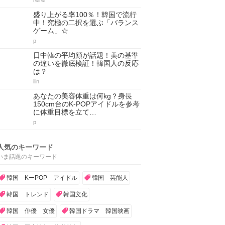
reirei
盛り上がる率100％！韓国で流行
中！究極の二択を選ぶ「バランス
ゲーム」☆
p
日中韓の平均顔が話題！美の基準
の違いを徹底検証！韓国人の反応
は？
ilin
あなたの美容体重は何kg？身長
150cm台のK-POPアイドルを参考
に体重目標を立て…
p
人気のキーワード
いま話題のキーワード
韓国 KーPOP アイドル
韓国 芸能人
韓国 トレンド
韓国文化
韓国 俳優 女優
韓国ドラマ 韓国映画