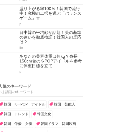
reirei
盛り上がる率100％！韓国で流行
中！究極の二択を選ぶ「バランス
ゲーム」☆
p
日中韓の平均顔が話題！美の基準
の違いを徹底検証！韓国人の反応
は？
ilin
あなたの美容体重は何kg？身長
150cm台のK-POPアイドルを参考
に体重目標を立て…
p
人気のキーワード
いま話題のキーワード
韓国 KーPOP アイドル
韓国 芸能人
韓国 トレンド
韓国文化
韓国 俳優 女優
韓国ドラマ 韓国映画