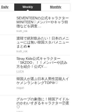
Daily
Weekly
Monthly
SEVENTEENの公式キャラクター
MINITEEN♡メンバーやキャラ特
徴などを調査…
truth_rok
渡韓で絶対飲みたい！日本のメニ
ューには無い韓国スタバメニュー
まとめ★
truth_rok
Stray Kids公式キャラクター
「SKZOO」！！メンバーや読み
方を紹介！公式Y…
LUCA
韓国人が選ぶ日本人男性芸能人イ
ケメンランキングTOP⑩♡
noguri
グループの象徴に！韓国アイドル
のかわいすぎるキャラクター⑦選
♡