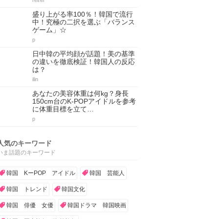
reirei
盛り上がる率100％！韓国で流行
中！究極の二択を選ぶ「バランス
ゲーム」☆
p
日中韓の平均顔が話題！美の基準
の違いを徹底検証！韓国人の反応
は？
ilin
あなたの美容体重は何kg？身長
150cm台のK-POPアイドルを参考
に体重目標を立て…
p
人気のキーワード
いま話題のキーワード
韓国 KーPOP アイドル
韓国 芸能人
韓国 トレンド
韓国文化
韓国 俳優 女優
韓国ドラマ 韓国映画