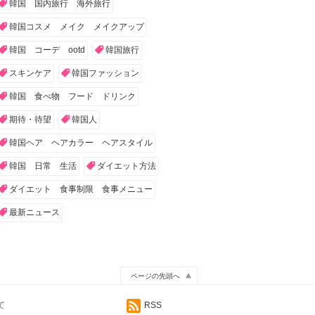
韓国 国内旅行 海外旅行
韓国コスメ メイク メイクアップ
韓国 コーデ ootd
韓国旅行
スキンケア
韓国ファッション
韓国 食べ物 フード ドリンク
期待・待望
韓国人
韓国ヘア ヘアカラー ヘアスタイル
韓国 日常 生活
ダイエット方法
ダイエット 食事制限 食事メニュー
最新ニュース
ページの先頭へ
て
RSS