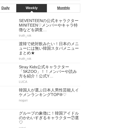
Daily
Weekly
Monthly
SEVENTEENの公式キャラクター
MINITEEN♡メンバーやキャラ特
徴などを調査…
truth_rok
渡韓で絶対飲みたい！日本のメニ
ューには無い韓国スタバメニュー
まとめ★
truth_rok
Stray Kids公式キャラクター
「SKZOO」！！メンバーや読み
方を紹介！公式Y…
LUCA
韓国人が選ぶ日本人男性芸能人イ
ケメンランキングTOP⑩♡
noguri
グループの象徴に！韓国アイドル
のかわいすぎるキャラクター⑦選
♡