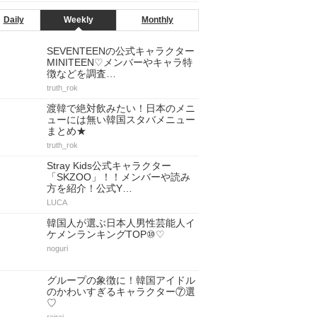
Daily
Weekly
Monthly
SEVENTEENの公式キャラクター
MINITEEN♡メンバーやキャラ特
徴などを調査…
truth_rok
渡韓で絶対飲みたい！日本のメニ
ューには無い韓国スタバメニュー
まとめ★
truth_rok
Stray Kids公式キャラクター
「SKZOO」！！メンバーや読み
方を紹介！公式Y…
LUCA
韓国人が選ぶ日本人男性芸能人イ
ケメンランキングTOP⑩♡
noguri
グループの象徴に！韓国アイドル
のかわいすぎるキャラクター⑦選
♡