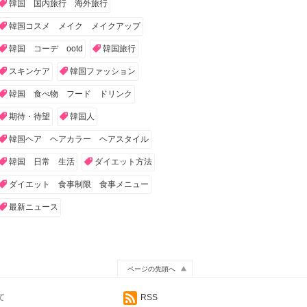
韓国 国内旅行 海外旅行
韓国コスメ メイク メイクアップ
韓国 コーデ ootd
韓国旅行
スキンケア
韓国ファッション
韓国 食べ物 フード ドリンク
期待・待望
韓国人
韓国ヘア ヘアカラー ヘアスタイル
韓国 日常 生活
ダイエット方法
ダイエット 食事制限 食事メニュー
最新ニュース
ページの先頭へ
て
RSS