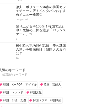
reirei
激安・ボリューム満点の韓国カフ
ェチェーン店！ペクタバンおすす
めメニュー⑥選♡
hangurumi
盛り上がる率100％！韓国で流行
中！究極の二択を選ぶ「バランス
ゲーム」☆
p
日中韓の平均顔が話題！美の基準
の違いを徹底検証！韓国人の反応
は？
ilin
人気のキーワード
いま話題のキーワード
韓国 KーPOP アイドル
韓国 芸能人
韓国 トレンド
韓国文化
韓国 俳優 女優
韓国ドラマ 韓国映画