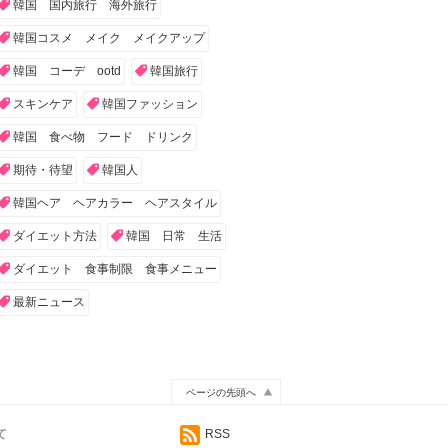
韓国 国内旅行 海外旅行
韓国コスメ メイク メイクアップ
韓国 コーデ ootd
韓国旅行
スキンケア
韓国ファッション
韓国 食べ物 フード ドリンク
期待・待望
韓国人
韓国ヘア ヘアカラー ヘアスタイル
ダイエット方法
韓国 日常 生活
ダイエット 食事制限 食事メニュー
最新ニュース
ページの先頭へ
て
RSS