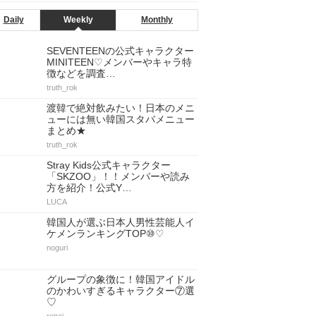
Daily
Weekly
Monthly
SEVENTEENの公式キャラクター
MINITEEN♡メンバーやキャラ特
徴などを調査…
truth_rok
渡韓で絶対飲みたい！日本のメニ
ューには無い韓国スタバメニュー
まとめ★
truth_rok
Stray Kids公式キャラクター
「SKZOO」！！メンバーや読み
方を紹介！公式Y…
LUCA
韓国人が選ぶ日本人男性芸能人イ
ケメンランキングTOP⑩♡
noguri
グループの象徴に！韓国アイドル
のかわいすぎるキャラクター⑦選
♡