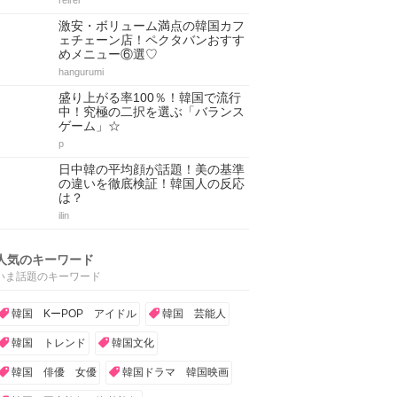
reirei
激安・ボリューム満点の韓国カフ
ェチェーン店！ペクタバンおすす
めメニュー⑥選♡
hangurumi
盛り上がる率100％！韓国で流行
中！究極の二択を選ぶ「バランス
ゲーム」☆
p
日中韓の平均顔が話題！美の基準
の違いを徹底検証！韓国人の反応
は？
ilin
人気のキーワード
いま話題のキーワード
韓国 KーPOP アイドル
韓国 芸能人
韓国 トレンド
韓国文化
韓国 俳優 女優
韓国ドラマ 韓国映画