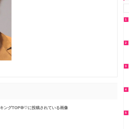
1
2
3
4
キングTOP⑩♡に投稿されている画像
5