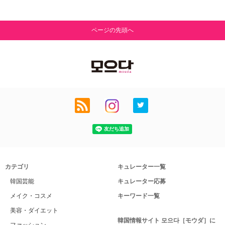
ページの先頭へ
カテゴリ
キュレーター一覧
韓国芸能
キュレーター応募
メイク・コスメ
キーワード一覧
美容・ダイエット
韓国情報サイト 모으다［モウダ］に
ファッション