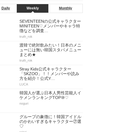
Daily
Weekly
Monthly
SEVENTEENの公式キャラクター
MINITEEN♡メンバーやキャラ特
徴などを調査…
truth_rok
渡韓で絶対飲みたい！日本のメニ
ューには無い韓国スタバメニュー
まとめ★
truth_rok
Stray Kids公式キャラクター
「SKZOO」！！メンバーや読み
方を紹介！公式Y…
LUCA
韓国人が選ぶ日本人男性芸能人イ
ケメンランキングTOP⑩♡
noguri
グループの象徴に！韓国アイドル
のかわいすぎるキャラクター⑦選
♡