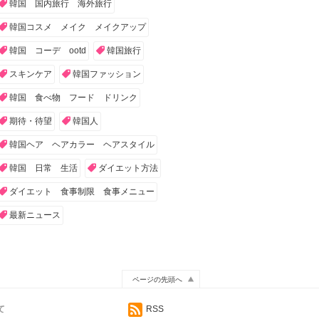
韓国 国内旅行 海外旅行
韓国コスメ メイク メイクアップ
韓国 コーデ ootd
韓国旅行
スキンケア
韓国ファッション
韓国 食べ物 フード ドリンク
期待・待望
韓国人
韓国ヘア ヘアカラー ヘアスタイル
韓国 日常 生活
ダイエット方法
ダイエット 食事制限 食事メニュー
最新ニュース
ページの先頭へ
て
RSS