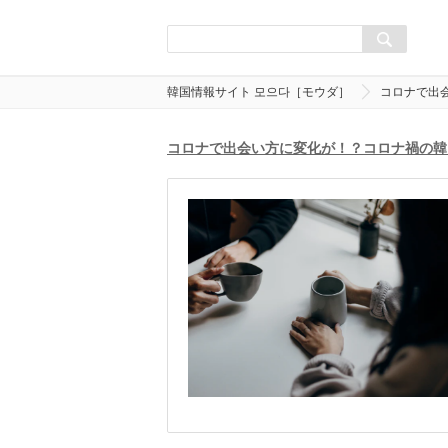
韓国情報サイト 모으다［モウダ］
コロナで出
コロナで出会い方に変化が！？コロナ禍の韓