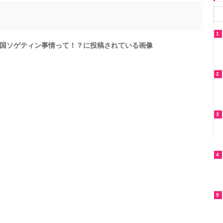
1
国ソゲティン事情って！？に投稿されている画像
2
3
4
5