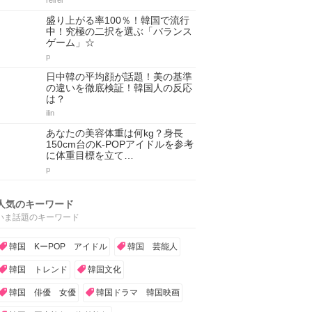
reirei
盛り上がる率100％！韓国で流行
中！究極の二択を選ぶ「バランス
ゲーム」☆
p
日中韓の平均顔が話題！美の基準
の違いを徹底検証！韓国人の反応
は？
ilin
あなたの美容体重は何kg？身長
150cm台のK-POPアイドルを参考
に体重目標を立て…
p
人気のキーワード
いま話題のキーワード
韓国 KーPOP アイドル
韓国 芸能人
韓国 トレンド
韓国文化
韓国 俳優 女優
韓国ドラマ 韓国映画