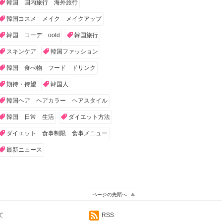
韓国 国内旅行 海外旅行
韓国コスメ メイク メイクアップ
韓国 コーデ ootd
韓国旅行
スキンケア
韓国ファッション
韓国 食べ物 フード ドリンク
期待・待望
韓国人
韓国ヘア ヘアカラー ヘアスタイル
韓国 日常 生活
ダイエット方法
ダイエット 食事制限 食事メニュー
最新ニュース
ページの先頭へ
て
RSS