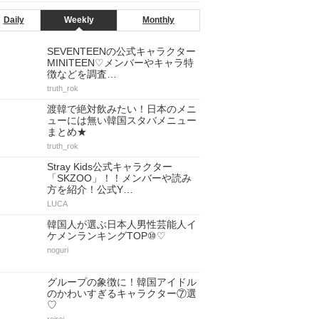
Daily
Weekly
Monthly
SEVENTEENの公式キャラクター
MINITEEN♡メンバーやキャラ特
徴などを調査…
truth_rok
渡韓で絶対飲みたい！日本のメニ
ューには無い韓国スタバメニュー
まとめ★
truth_rok
Stray Kids公式キャラクター
「SKZOO」！！メンバーや読み
方を紹介！公式Y…
LUCA
韓国人が選ぶ日本人男性芸能人イ
ケメンランキングTOP⑩♡
noguri
グループの象徴に！韓国アイドル
のかわいすぎるキャラクター⑦選
♡