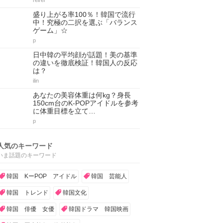
reirei
盛り上がる率100％！韓国で流行
中！究極の二択を選ぶ「バランス
ゲーム」☆
p
日中韓の平均顔が話題！美の基準
の違いを徹底検証！韓国人の反応
は？
ilin
あなたの美容体重は何kg？身長
150cm台のK-POPアイドルを参考
に体重目標を立て…
p
人気のキーワード
いま話題のキーワード
韓国 KーPOP アイドル
韓国 芸能人
韓国 トレンド
韓国文化
韓国 俳優 女優
韓国ドラマ 韓国映画