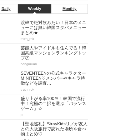
Daily
Weekly
Monthly
渡韓で絶対飲みたい！日本のメニ
ューには無い韓国スタバメニュー
まとめ★
truth_rok
芸能人やアイドルも住んでる！韓
国高級マンションランキングトッ
プ⑦
hangurumi
SEVENTEENの公式キャラクター
MINITEEN♡メンバーやキャラ特
徴などを調査…
truth_rok
盛り上がる率100％！韓国で流行
中！究極の二択を選ぶ「バランス
ゲーム」☆
p
【聖地巡礼】StrayKidsリノが友人
との大阪旅行で訪れた場所や食べ
物まとめ♡