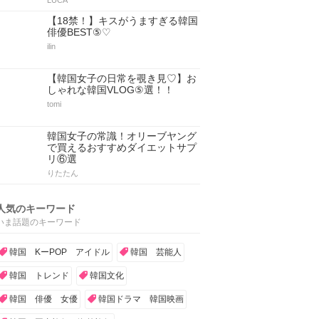
LUCA
【18禁！】キスがうますぎる韓国
俳優BEST⑤♡
ilin
【韓国女子の日常を覗き見♡】お
しゃれな韓国VLOG⑤選！！
tomi
韓国女子の常識！オリーブヤング
で買えるおすすめダイエットサプ
リ⑥選
りたたん
人気のキーワード
いま話題のキーワード
韓国 KーPOP アイドル
韓国 芸能人
韓国 トレンド
韓国文化
韓国 俳優 女優
韓国ドラマ 韓国映画