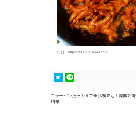
出典：
https://search.naver.com
コラーゲンたっぷりで美肌効果も！韓国芸能
画像