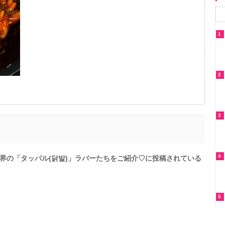
1
2
3
4
界の「タッパル(닭발)」ラバーたちをご紹介♡に投稿されている
5