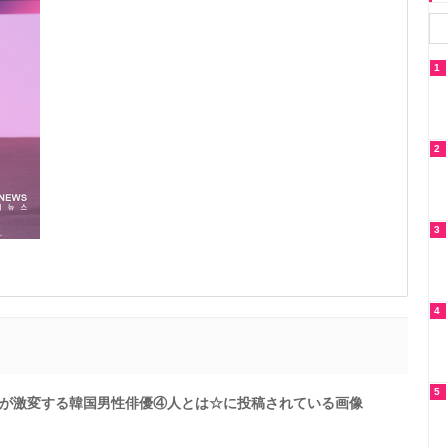
1
2
3
4
5
が激変する韓国男性俳優④人とは☆に投稿されている画像