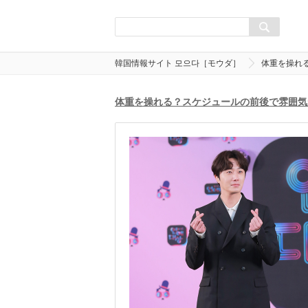
韓国情報サイト 모으다［モウダ］
体重を操れ
体重を操れる？スケジュールの前後で雰囲気