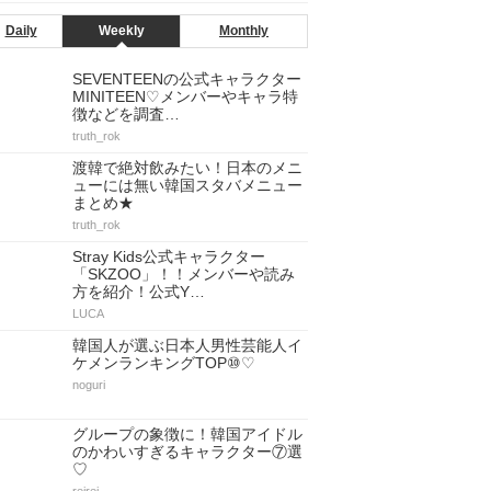
Daily
Weekly
Monthly
SEVENTEENの公式キャラクター
MINITEEN♡メンバーやキャラ特
徴などを調査…
truth_rok
渡韓で絶対飲みたい！日本のメニ
ューには無い韓国スタバメニュー
まとめ★
truth_rok
Stray Kids公式キャラクター
「SKZOO」！！メンバーや読み
方を紹介！公式Y…
LUCA
韓国人が選ぶ日本人男性芸能人イ
ケメンランキングTOP⑩♡
noguri
グループの象徴に！韓国アイドル
のかわいすぎるキャラクター⑦選
♡