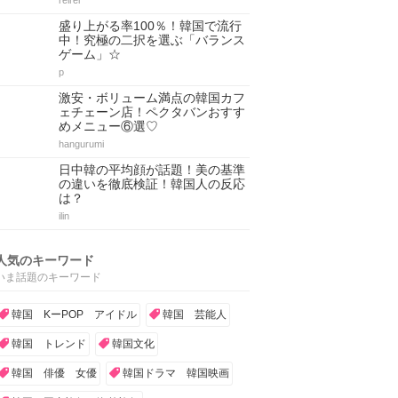
reirei
盛り上がる率100％！韓国で流行
中！究極の二択を選ぶ「バランス
ゲーム」☆
p
激安・ボリューム満点の韓国カフ
ェチェーン店！ペクタバンおすす
めメニュー⑥選♡
hangurumi
日中韓の平均顔が話題！美の基準
の違いを徹底検証！韓国人の反応
は？
ilin
人気のキーワード
いま話題のキーワード
韓国 KーPOP アイドル
韓国 芸能人
韓国 トレンド
韓国文化
韓国 俳優 女優
韓国ドラマ 韓国映画