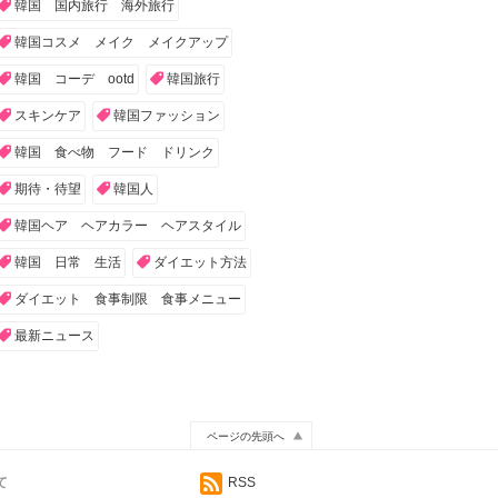
韓国 国内旅行 海外旅行
韓国コスメ メイク メイクアップ
韓国 コーデ ootd
韓国旅行
スキンケア
韓国ファッション
韓国 食べ物 フード ドリンク
期待・待望
韓国人
韓国ヘア ヘアカラー ヘアスタイル
韓国 日常 生活
ダイエット方法
ダイエット 食事制限 食事メニュー
最新ニュース
ページの先頭へ
て
RSS