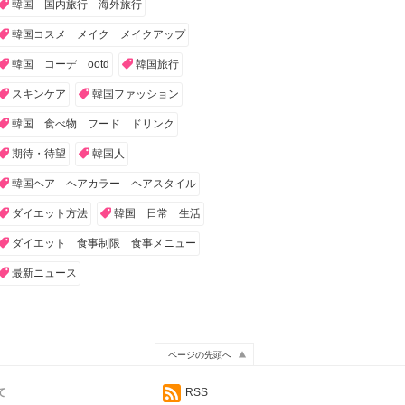
韓国 国内旅行 海外旅行
韓国コスメ メイク メイクアップ
韓国 コーデ ootd
韓国旅行
スキンケア
韓国ファッション
韓国 食べ物 フード ドリンク
期待・待望
韓国人
韓国ヘア ヘアカラー ヘアスタイル
ダイエット方法
韓国 日常 生活
ダイエット 食事制限 食事メニュー
最新ニュース
ページの先頭へ
て
RSS