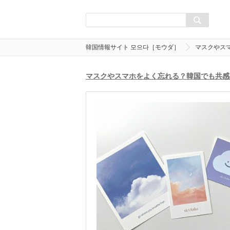
韓国情報サイト 모으다［モウダ］
マスクやス
マスクやスマホをよく忘れる？韓国でも共感