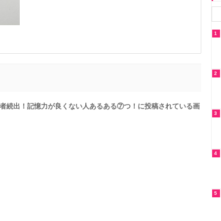
1
2
者続出！記憶力が良くない人あるある⑦つ！に投稿されている画
3
4
5