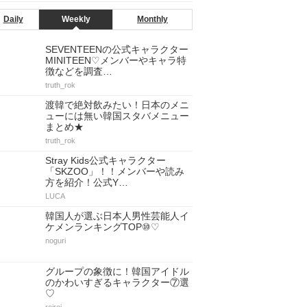
Daily
Weekly
Monthly
SEVENTEENの公式キャラクター
MINITEEN♡メンバーやキャラ特
徴などを調査…
truth_rok
渡韓で絶対飲みたい！日本のメニ
ューには無い韓国スタバメニュー
まとめ★
truth_rok
Stray Kids公式キャラクター
「SKZOO」！！メンバーや読み
方を紹介！公式Y…
LUCA
韓国人が選ぶ日本人男性芸能人イ
ケメンランキングTOP⑩♡
noguri
グループの象徴に！韓国アイドル
のかわいすぎるキャラクター⑦選
♡