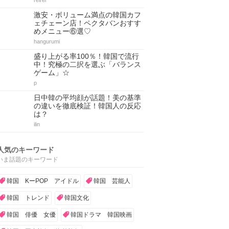
reirei
激安・ボリューム満点の韓国カフ
ェチェーン店！ペクタバンおすす
めメニュー⑥選♡
hangurumi
盛り上がる率100％！韓国で流行
中！究極の二択を選ぶ「バランス
ゲーム」☆
p
日中韓の平均顔が話題！美の基準
の違いを徹底検証！韓国人の反応
は？
ilin
人気のキーワード
いま話題のキーワード
韓国 KーPOP アイドル
韓国 芸能人
韓国 トレンド
韓国文化
韓国 俳優 女優
韓国ドラマ 韓国映画