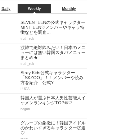
Daily
Weekly
Monthly
SEVENTEENの公式キャラクター
MINITEEN♡メンバーやキャラ特
徴などを調査…
truth_rok
渡韓で絶対飲みたい！日本のメニ
ューには無い韓国スタバメニュー
まとめ★
truth_rok
Stray Kids公式キャラクター
「SKZOO」！！メンバーや読み
方を紹介！公式Y…
LUCA
韓国人が選ぶ日本人男性芸能人イ
ケメンランキングTOP⑩♡
noguri
グループの象徴に！韓国アイドル
のかわいすぎるキャラクター⑦選
♡