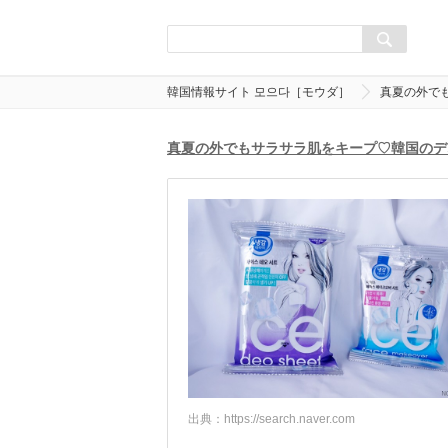
韓国情報サイト 모으다［モウダ］
真夏の外で
真夏の外でもサラサラ肌をキープ♡韓国のデ
出典：
https://search.naver.com