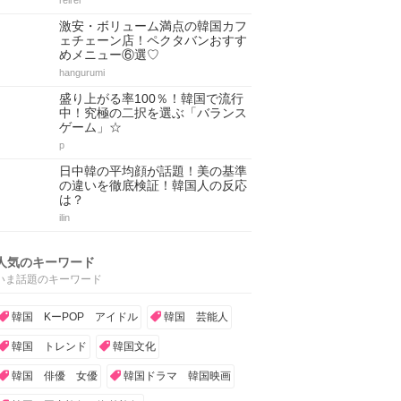
reirei
激安・ボリューム満点の韓国カフ
ェチェーン店！ペクタバンおすす
めメニュー⑥選♡
hangurumi
盛り上がる率100％！韓国で流行
中！究極の二択を選ぶ「バランス
ゲーム」☆
p
日中韓の平均顔が話題！美の基準
の違いを徹底検証！韓国人の反応
は？
ilin
人気のキーワード
いま話題のキーワード
韓国 KーPOP アイドル
韓国 芸能人
韓国 トレンド
韓国文化
韓国 俳優 女優
韓国ドラマ 韓国映画