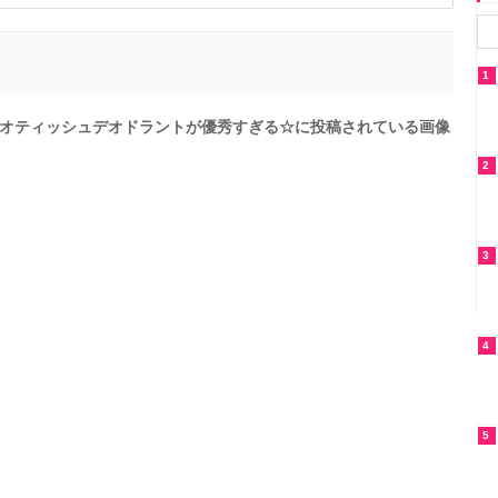
1
オティッシュデオドラントが優秀すぎる☆に投稿されている画像
2
3
4
5