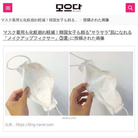
マスク着用も化粧崩れ軽減！韓国女子も頼る…
投稿された画像
マスク着用も化粧崩れ軽減！韓国女子も頼る”サラサラ”肌になれる
「メイクアップフィクサー」③選♪
に投稿された画像
出典：
https://blog.naver.com