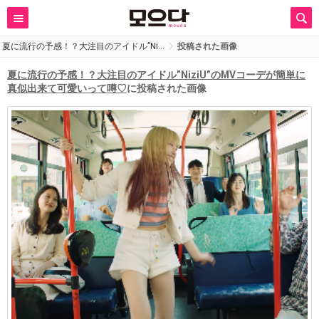
夏に流行の予感！？大注目のアイドル”Ni…
投稿された画像
夏に流行の予感！？大注目のアイドル”NiziU”のMVコーデが簡単に
真似出来て可愛いって噂♡
に投稿された画像