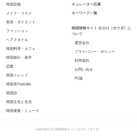
韓国芸能
キュレーター応募
メイク・コスメ
キーワード一覧
美容・ダイエット
韓国情報サイト 모으다［モウダ］に
ファッション
ついて
ヘアスタイル
運営会社
韓国料理・カフェ
プライバシー・ポリシー
韓国旅行・留学
利用規約
恋愛
お問い合せ
韓国トレンド
PC版
韓国系Youtube
韓国語
韓国文化と生活
韓国速報・ニュース
Copyright (C) 韓国情報サイト 모으다［モウダ］