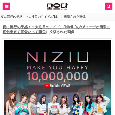
夏に流行の予感！？大注目のアイドル”Ni…
投稿された画像
夏に流行の予感！？大注目のアイドル”NiziU”のMVコーデが簡単に
真似出来て可愛いって噂♡
に投稿された画像