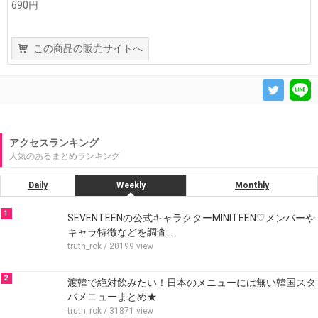
690円
この商品の販売サイトへ
アクセスランキング
人気のあるまとめランキング
Daily
Weekly
Monthly
1
SEVENTEENの公式キャラクターMINITEEN♡メンバーや
キャラ特徴などを調査…
truth_rok
/ 20199 view
2
渡韓で絶対飲みたい！日本のメニューには無い韓国スタ
バメニューまとめ★
truth_rok
/ 31871 view