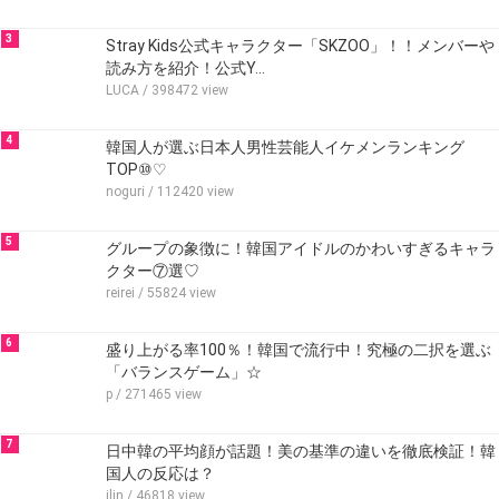
3
Stray Kids公式キャラクター「SKZOO」！！メンバーや
読み方を紹介！公式Y…
LUCA
/ 398472 view
4
韓国人が選ぶ日本人男性芸能人イケメンランキング
TOP⑩♡
noguri
/ 112420 view
5
グループの象徴に！韓国アイドルのかわいすぎるキャラ
クター⑦選♡
reirei
/ 55824 view
6
盛り上がる率100％！韓国で流行中！究極の二択を選ぶ
「バランスゲーム」☆
p
/ 271465 view
7
日中韓の平均顔が話題！美の基準の違いを徹底検証！韓
国人の反応は？
ilin
/ 46818 view