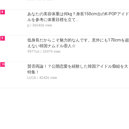
8
あなたの美容体重は何kg？身長150cm台のK-POPアイド
ルを参考に体重目標を立て…
p
/ 360436 view
9
低身長だからこそ魅力的なんです。意外にも170cmを超
えない韓国ナムドル⑧人☆
9977uri
/ 26979 view
10
賛否両論！？公開恋愛を経験した韓国アイドル⑲組を大
特集！
LUCA
/ 42426 view