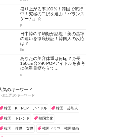
reirei
盛り上がる率100％！韓国で流行
中！究極の二択を選ぶ「バランス
ゲーム」☆
p
日中韓の平均顔が話題！美の基準
の違いを徹底検証！韓国人の反応
は？
ilin
あなたの美容体重は何kg？身長
150cm台のK-POPアイドルを参考
に体重目標を立て…
p
人気のキーワード
いま話題のキーワード
韓国 KーPOP アイドル
韓国 芸能人
韓国 トレンド
韓国文化
韓国 俳優 女優
韓国ドラマ 韓国映画