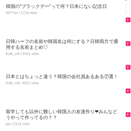
韓国の“ブラックデー”って何？日本にない記念日
9977uri / 2724 view
1
日韓ハーフの名前や韓国名は何にする？日韓両方で通
2
用する名前まとめ♡
truth_rok / 6421 view
3
日本とはちょっと違う？韓国の会社員あるある⑦選！
truth_rok / 4821 view
4
留学しても以外に難しい韓国人の友達作り❤みんなど
5
うやって作ってるの？？
jan / 5115 view