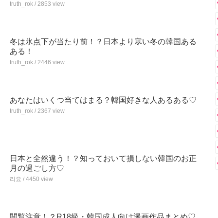
truth_rok / 2853 view
冬は氷点下が当たり前！？日本より寒い冬の韓国ある
ある！
truth_rok / 2446 view
あなたはいくつ当てはまる？韓国好きな人あるある♡
truth_rok / 2367 view
日本と全然違う！？知っておいて損しない韓国のお正
月の過ごし方♡
리요 / 4450 view
閲覧注意！？R18級・韓国成人向け漫画作品まとめ♡