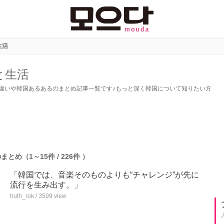
生活
と生活
違いや韓国あるあるのまとめ記事一覧です♪もっと深く韓国について知りたい方
とめ（1～15件 / 226件 ）
「韓国では、音楽そのものよりも“チャレンジ”が先に
流行を生み出す。」
truth_rok / 3599 view