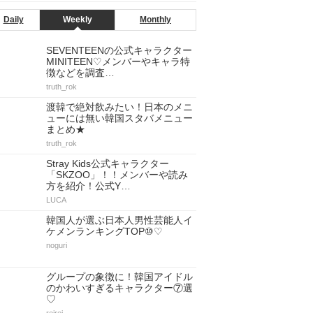
Daily
Weekly
Monthly
SEVENTEENの公式キャラクター
MINITEEN♡メンバーやキャラ特
徴などを調査…
truth_rok
渡韓で絶対飲みたい！日本のメニ
ューには無い韓国スタバメニュー
まとめ★
truth_rok
Stray Kids公式キャラクター
「SKZOO」！！メンバーや読み
方を紹介！公式Y…
LUCA
韓国人が選ぶ日本人男性芸能人イ
ケメンランキングTOP⑩♡
noguri
グループの象徴に！韓国アイドル
のかわいすぎるキャラクター⑦選
♡