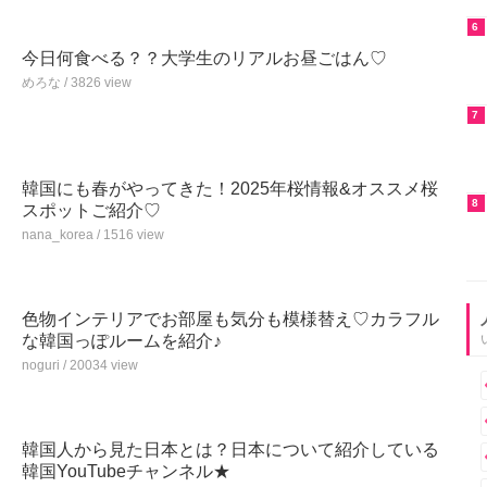
6
今日何食べる？？大学生のリアルお昼ごはん♡
めろな / 3826 view
7
韓国にも春がやってきた！2025年桜情報&オススメ桜
8
スポットご紹介♡
nana_korea / 1516 view
色物インテリアでお部屋も気分も模様替え♡カラフル
な韓国っぽルームを紹介♪
noguri / 20034 view
韓国人から見た日本とは？日本について紹介している
韓国YouTubeチャンネル★