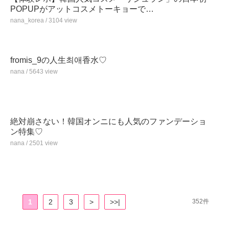
POPUPがアットコスメトーキョーで…
nana_korea / 3104 view
fromis_9の人生최애香水♡
nana / 5643 view
絶対崩さない！韓国オンニにも人気のファンデーショ
ン特集♡
nana / 2501 view
1
2
3
>
>>|
352件