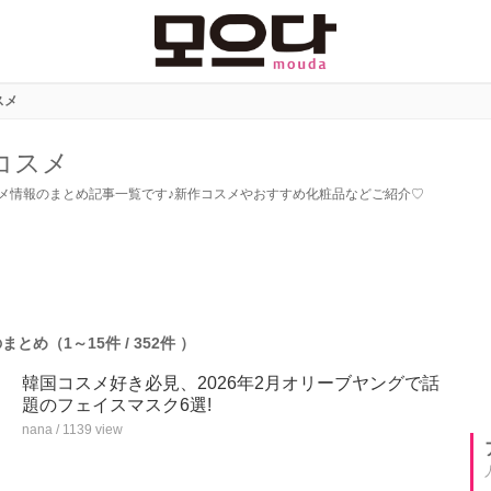
スメ
コスメ
メ情報のまとめ記事一覧です♪新作コスメやおすすめ化粧品などご紹介♡
とめ（1～15件 / 352件 ）
韓国コスメ好き必見、2026年2月オリーブヤングで話
題のフェイスマスク6選!
nana / 1139 view