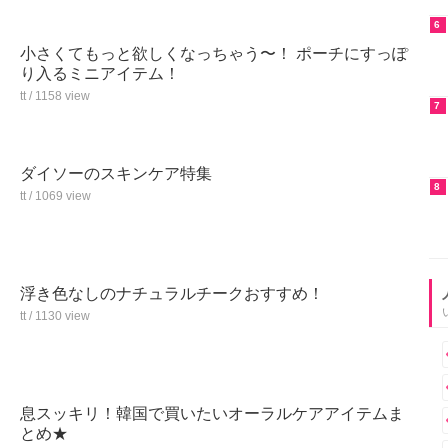
6
小さくてもっと欲しくなっちゃう〜！ ポーチにすっぽ
り入るミニアイテム！
tt / 1158 view
7
ダイソーのスキンケア特集
8
tt / 1069 view
浮き色なしのナチュラルチークおすすめ！
tt / 1130 view
息スッキリ！韓国で買いたいオーラルケアアイテムま
とめ★