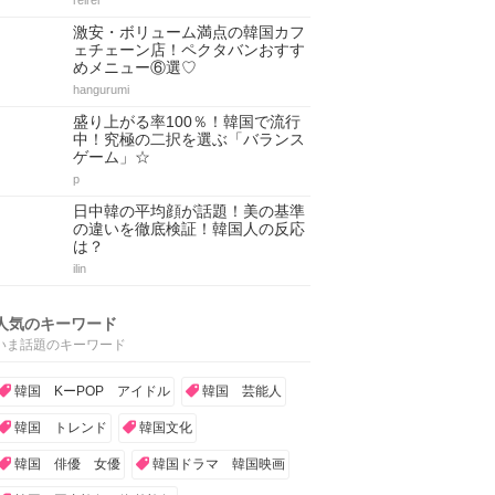
reirei
激安・ボリューム満点の韓国カフ
ェチェーン店！ペクタバンおすす
めメニュー⑥選♡
hangurumi
盛り上がる率100％！韓国で流行
中！究極の二択を選ぶ「バランス
ゲーム」☆
p
日中韓の平均顔が話題！美の基準
の違いを徹底検証！韓国人の反応
は？
ilin
人気のキーワード
いま話題のキーワード
韓国 KーPOP アイドル
韓国 芸能人
韓国 トレンド
韓国文化
韓国 俳優 女優
韓国ドラマ 韓国映画