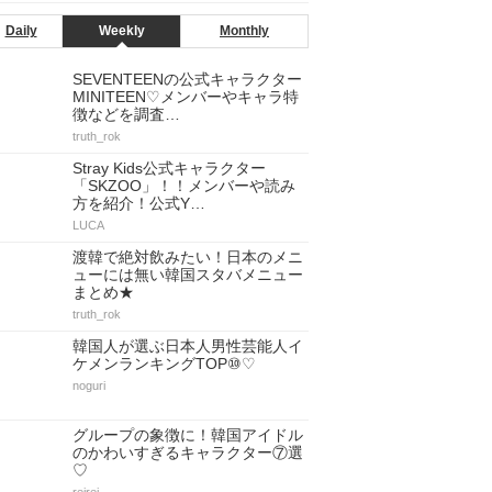
Daily
Weekly
Monthly
SEVENTEENの公式キャラクター
MINITEEN♡メンバーやキャラ特
徴などを調査…
truth_rok
Stray Kids公式キャラクター
「SKZOO」！！メンバーや読み
方を紹介！公式Y…
LUCA
渡韓で絶対飲みたい！日本のメニ
ューには無い韓国スタバメニュー
まとめ★
truth_rok
韓国人が選ぶ日本人男性芸能人イ
ケメンランキングTOP⑩♡
noguri
グループの象徴に！韓国アイドル
のかわいすぎるキャラクター⑦選
♡