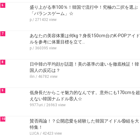
6
盛り上がる率100％！韓国で流行中！究極の二択を選ぶ
「バランスゲーム」☆
p
/ 271432 view
7
あなたの美容体重は何kg？身長150cm台のK-POPアイド
ルを参考に体重目標を立て…
p
/ 360395 view
8
日中韓の平均顔が話題！美の基準の違いを徹底検証！韓
国人の反応は？
ilin
/ 46782 view
9
低身長だからこそ魅力的なんです。意外にも170cmを超
えない韓国ナムドル⑧人☆
9977uri
/ 26963 view
10
賛否両論！？公開恋愛を経験した韓国アイドル⑲組を大
特集！
LUCA
/ 42423 view