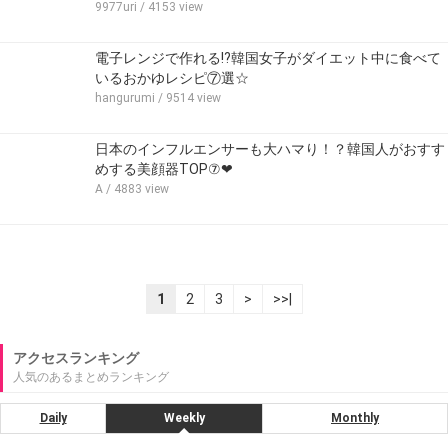
9977uri
/ 4153 view
電子レンジで作れる!?韓国女子がダイエット中に食べて
いるおかゆレシピ⑦選☆
hangurumi
/ 9514 view
日本のインフルエンサーも大ハマり！？韓国人がおすす
めする美顔器TOP⑦❤
A
/ 4883 view
1
2
3
>
>>|
アクセスランキング
人気のあるまとめランキング
Daily
Weekly
Monthly