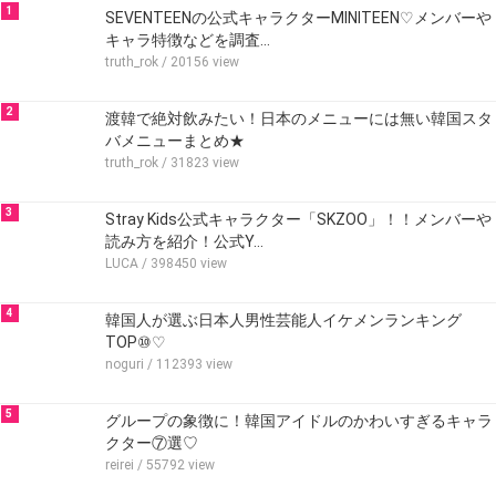
1
SEVENTEENの公式キャラクターMINITEEN♡メンバーや
キャラ特徴などを調査…
truth_rok
/ 20156 view
2
渡韓で絶対飲みたい！日本のメニューには無い韓国スタ
バメニューまとめ★
truth_rok
/ 31823 view
3
Stray Kids公式キャラクター「SKZOO」！！メンバーや
読み方を紹介！公式Y…
LUCA
/ 398450 view
4
韓国人が選ぶ日本人男性芸能人イケメンランキング
TOP⑩♡
noguri
/ 112393 view
5
グループの象徴に！韓国アイドルのかわいすぎるキャラ
クター⑦選♡
reirei
/ 55792 view