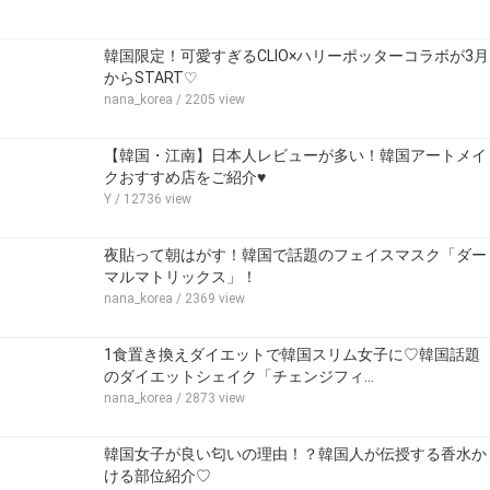
韓国限定！可愛すぎるCLIO×ハリーポッターコラボが3月
からSTART♡
nana_korea
/ 2205 view
【韓国・江南】日本人レビューが多い！韓国アートメイ
クおすすめ店をご紹介♥
Y
/ 12736 view
夜貼って朝はがす！韓国で話題のフェイスマスク「ダー
マルマトリックス」！
nana_korea
/ 2369 view
1食置き換えダイエットで韓国スリム女子に♡韓国話題
のダイエットシェイク「チェンジフィ…
nana_korea
/ 2873 view
韓国女子が良い匂いの理由！？韓国人が伝授する香水か
ける部位紹介♡