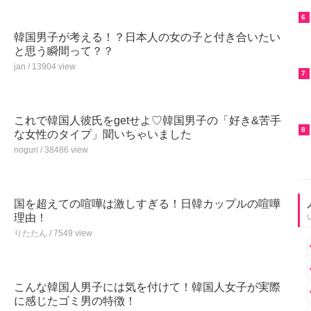
6
韓国男子が考える！？日本人の女の子と付き合いたい
と思う瞬間って？？
jan / 13904 view
7
これで韓国人彼氏をgetせよ♡韓国男子の「好き&苦手
8
な女性のタイプ」聞いちゃいました
noguri / 38486 view
国を超えての喧嘩は激しすぎる！日韓カップルの喧嘩
理由！
りたたん / 7549 view
こんな韓国人男子には気を付けて！韓国人女子が実際
に感じたゴミ男の特徴！