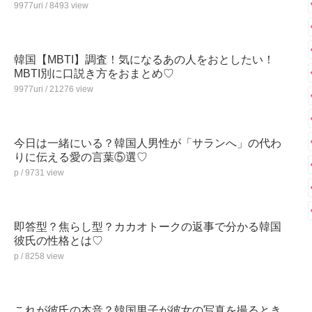
9977uri / 8493 view
韓国【MBTI】調査！気になるあの人をおとしたい！
MBTI別に口説き方をおまとめ♡
9977uri / 21276 view
今日は一緒にいる？韓国人男性が「サランへ」の代わ
りに伝える愛の言葉⑤選♡
p / 9731 view
即答型？焦らし型？カカオトークの返事で分かる韓国
彼氏の性格とは♡
p / 8258 view
これが彼氏の本音？韓国男子が彼女の写真を撮るとき