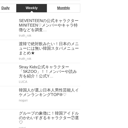
Daily
Weekly
Monthly
SEVENTEENの公式キャラクター
MINITEEN♡メンバーやキャラ特
徴などを調査…
truth_rok
渡韓で絶対飲みたい！日本のメニ
ューには無い韓国スタバメニュー
まとめ★
truth_rok
Stray Kids公式キャラクター
「SKZOO」！！メンバーや読み
方を紹介！公式Y…
LUCA
韓国人が選ぶ日本人男性芸能人イ
ケメンランキングTOP⑩♡
noguri
グループの象徴に！韓国アイドル
のかわいすぎるキャラクター⑦選
♡