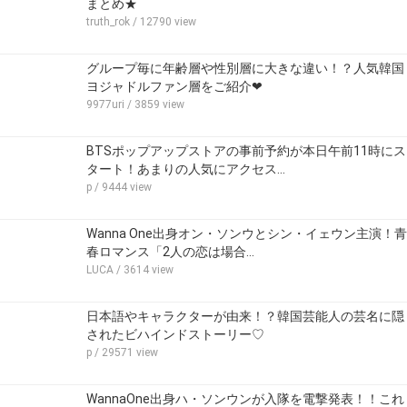
まとめ★
truth_rok
/ 12790 view
グループ毎に年齢層や性別層に大きな違い！？人気韓国
ヨジャドルファン層をご紹介❤
9977uri
/ 3859 view
BTSポップアップストアの事前予約が本日午前11時にス
タート！あまりの人気にアクセス…
p
/ 9444 view
Wanna One出身オン・ソンウとシン・イェウン主演！青
春ロマンス「2人の恋は場合…
LUCA
/ 3614 view
日本語やキャラクターが由来！？韓国芸能人の芸名に隠
されたビハインドストーリー♡
p
/ 29571 view
WannaOne出身ハ・ソンウンが入隊を電撃発表！！これ