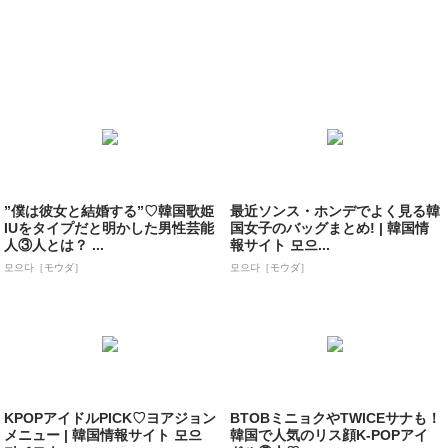
”僕は彼女と結婚する”♡韓国歌姫
最近ソンス・ホンデでよく見る韓
IUをタイプだと明かした男性芸能
国女子のバッグまとめ! | 韓国情
人③人とは？ ...
報サイト 모으...
모으다［モウダ］
모으다［モウダ］
KPOPアイドルPICK♡ヨアジョン
BTOBミニョクやTWICEサナも！
メニュー | 韓国情報サイト 모으
韓国で人気のリス顔K-POPアイ