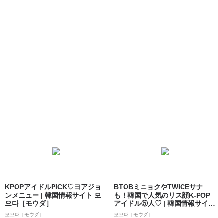
KPOPアイドルPICK♡ヨアジョ
BTOBミニョクやTWICEサナ
ンメニュー | 韓国情報サイト 모
も！韓国で人気のリス顔K-POP
으다［モウダ］
アイドル⑤人♡ | 韓国情報サイ
ト...
모으다［モウダ］
모으다［モウダ］