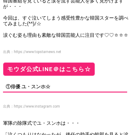
韓国番組を見ていると涙を流す芸能人を多く見かけます
が・・・
今回は、すぐ泣いてしまう感受性豊かな韓国スターを調べ
てみました(^^)/☆
涙ぐむ姿も理由も素敵な韓国芸能人に注目です♡♡ㅎㅎㅎ
出典：
https://www.topstarnews.net
モウダ公式LINE＠はこちら☆
①俳優 ユ・スンホ☆
出典：
https://www.instagram.com
軍隊の除隊式でユ・スンホは・・・
「泣くつもりはなかったが、後任の助手や幹部を見ると涙