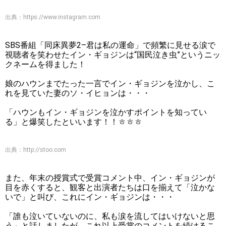
出典：
https://www.instagram.com
SBS番組「同床異夢2–君は私の運命」で頻繁に見せる涙で
視聴者を笑わせたイン・ギョジンは“国民泣き虫”というニッ
クネームを得ました！
娘のハウンまでたった一言でイン・ギョジンを泣かし、こ
れを見ていた妻のソ・イヒョンは・・・
「ハウンもイン・ギョジンを泣かすポイントを知ってい
る」と爆笑したといいます！！ㅎㅎㅎ
出典：
http://stoo.com
また、年末の授賞式で受賞コメント中、イン・ギョジンが
目を赤くすると、観客と出演者たちは口を揃えて「泣かな
いで」と叫び、これにイン・ギョジンは・・・
「誰も泣いていないのに、私も涙を流してはいけないと思
う」と話しましたが、これ以上受賞のコメントを続けるこ