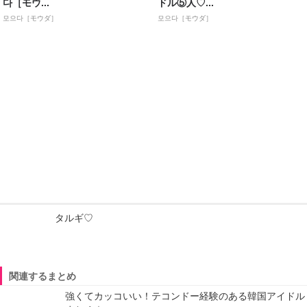
다［モウ...
ドル⑤人♡...
모으다［モウダ］
모으다［モウダ］
タルギ♡
関連するまとめ
強くてカッコいい！テコンドー経験のある韓国アイドル