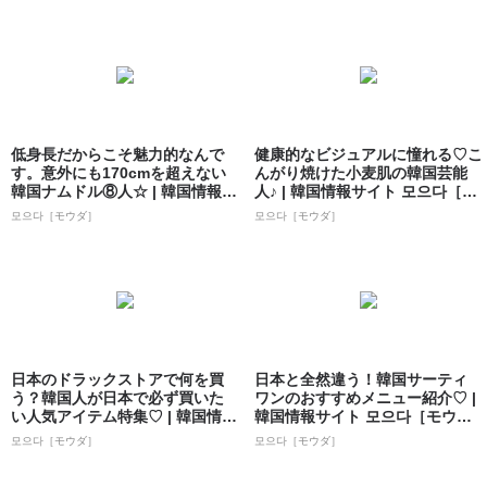
低身長だからこそ魅力的なんで
健康的なビジュアルに憧れる♡こ
す。意外にも170cmを超えない
んがり焼けた小麦肌の韓国芸能
韓国ナムドル⑧人☆ | 韓国情報サ
人♪ | 韓国情報サイト 모으다［モ
イト...
ウダ］
모으다［モウダ］
모으다［モウダ］
日本のドラックストアで何を買
日本と全然違う！韓国サーティ
う？韓国人が日本で必ず買いた
ワンのおすすめメニュー紹介♡ |
い人気アイテム特集♡ | 韓国情報
韓国情報サイト 모으다［モウ
サイト ...
ダ］
모으다［モウダ］
모으다［モウダ］