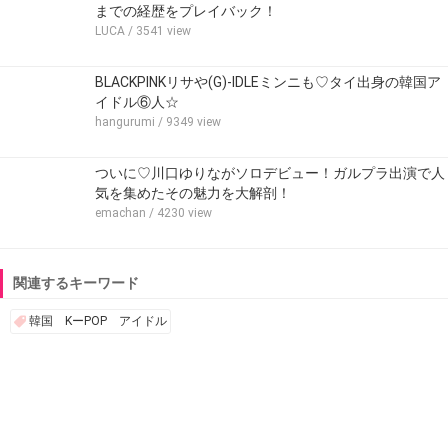
までの経歴をプレイバック！
LUCA
/ 3541 view
BLACKPINKリサや(G)-IDLEミンニも♡タイ出身の韓国ア
イドル⑥人☆
hangurumi
/ 9349 view
ついに♡川口ゆりながソロデビュー！ガルプラ出演で人
気を集めたその魅力を大解剖！
emachan
/ 4230 view
関連するキーワード
韓国 KーPOP アイドル