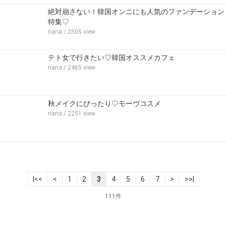
絶対崩さない！韓国オンニにも人気のファンデーション
特集♡
nana
/ 2505 view
テト女で行きたい♡韓国オススメカフェ
nana
/ 2465 view
秋メイクにぴったり♡モーヴコスメ
nana
/ 2251 view
|<<
<
1
2
3
4
5
6
7
>
>>|
111件