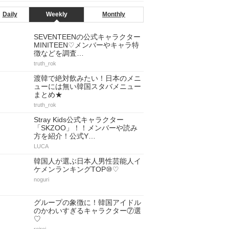
Daily
Weekly
Monthly
SEVENTEENの公式キャラクター
MINITEEN♡メンバーやキャラ特
徴などを調査…
truth_rok
渡韓で絶対飲みたい！日本のメニ
ューには無い韓国スタバメニュー
まとめ★
truth_rok
Stray Kids公式キャラクター
「SKZOO」！！メンバーや読み
方を紹介！公式Y…
LUCA
韓国人が選ぶ日本人男性芸能人イ
ケメンランキングTOP⑩♡
noguri
グループの象徴に！韓国アイドル
のかわいすぎるキャラクター⑦選
♡