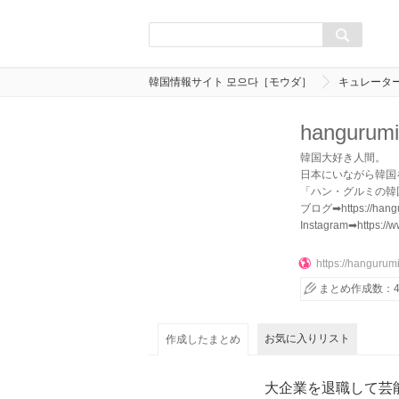
韓国情報サイト 모으다［モウダ］
キュレータ
hangurumi
韓国大好き人間。
日本にいながら韓国
「ハン・グルミの韓
ブログ➡https://hangu
Instagram➡https://
https://hangurum
まとめ作成数：4
お気に入りリスト
作成したまとめ
大企業を退職して芸