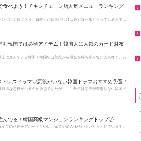
で食べよう！チキンチェーン店人気メニューランキング
6
キングに上位に入り、日本人が韓国に行けば必ず食べると言っても過言では
7
進む韓国では必須アイテム！韓国人に人気のカード財布
以上に進んでいる韓国！韓国では普段から現金を持ち歩かない人も多く、カ
8
るノンストレスドラマ♡悪役がいない韓国ドラマおすすめ⑦選！
ば非道な悪役がいるのが必須でしたが、ここ数年は悪役が登場しない韓国ド
住んでる！韓国高級マンションランキングトップ⑦
タイプの住居をアパートといい、家賃や購入価格が高いと言われています。