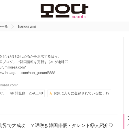
ー一覧
hangurumi
をどれだけ楽しめるかを追求する日々。
国ブログ」で韓国情報を更新するのが趣味♡
rumikorea.com/
www.instagram.com/han_gurumi888/
ikorea.com/
05
閲覧数：2591140
お気に入りに登録されている数：19
能界で大成功！？遅咲き韓国俳優・タレント⑥人紹介♡