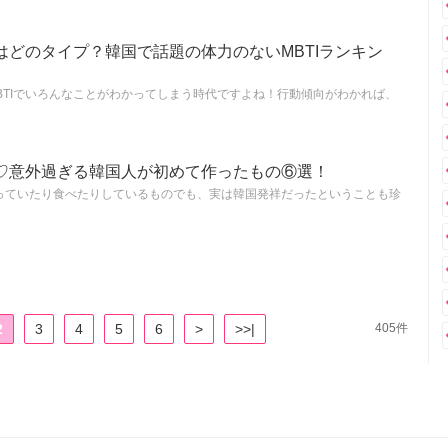
はどのタイプ？韓国で話題の体力のないMBTIランキン
MBTIでいろんなことがわかってしまう時代ですよね！行動傾向がわかれば、
♡意外過ぎる韓国人が初めて作ったもの⑥選！
っていたり食べたりしているものでも、実は韓国発祥だったということも珍
2
3
4
5
6
>
>>|
405件