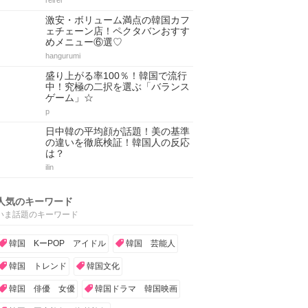
reirei
激安・ボリューム満点の韓国カフ
ェチェーン店！ペクタバンおすす
めメニュー⑥選♡
hangurumi
盛り上がる率100％！韓国で流行
中！究極の二択を選ぶ「バランス
ゲーム」☆
p
日中韓の平均顔が話題！美の基準
の違いを徹底検証！韓国人の反応
は？
ilin
人気のキーワード
いま話題のキーワード
韓国 KーPOP アイドル
韓国 芸能人
韓国 トレンド
韓国文化
韓国 俳優 女優
韓国ドラマ 韓国映画