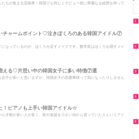
人たちが集まる芸能界！韓国でも同じくデビュー前に華麗なる経歴を持って
1
いチャームポイント♡泣きぼくろのある韓国アイドル⑦
ドになっているのが、ほくろを足すメイクです。数年前はほくろを隠すメイ
2
増える♡片思い中の韓国女子に多い特徴⑦選
3
な女子が多いと思いますが、韓国女子の恋愛事情って気になったりしません
4
た！ピアノも上手い韓国アイドル☆
から才能が多い人が多く、歌や楽器を小さい頃から習っていた人というアイ
5