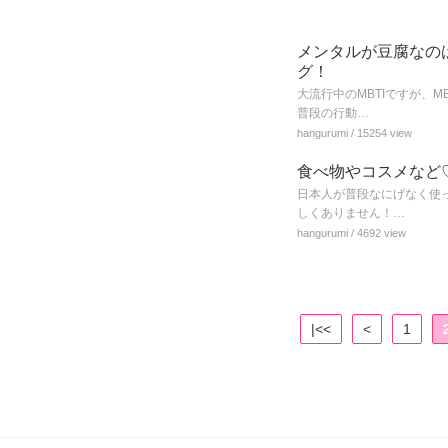
メンタルが豆腐なの
グ！
大流行中のMBTIですが、
普段の行動…
hangurumi
/ 15254 view
食べ物やコスメなど
日本人が普段なにげなく使
しくありません！…
hangurumi
/ 4692 view
|<<
<
1