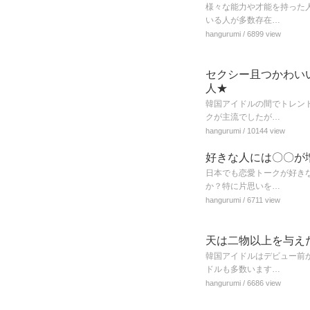
様々な能力や才能を持った
いる人が多数存在…
hangurumi
/ 6899 view
セクシー且つかわい
人★
韓国アイドルの間でトレン
クが主流でしたが…
hangurumi
/ 10144 view
好きな人には〇〇が
日本でも恋愛トークが好き
か？特に片思いを…
hangurumi
/ 6711 view
天は二物以上を与え
韓国アイドルはデビュー前
ドルも多数います…
hangurumi
/ 6686 view