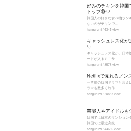
好みのチキンを韓国
トップ⑩♡
韓国人の好きな食べ物ラン
ないのがチキンで…
hangurumi
/ 6345 view
キャッシュレス化が
♡
キャッシュレス化が、日本
ードが入るミニサ…
hangurumi
/ 8576 view
Netflixで見れ
一昔前の韓国ドラマと言え
ラマも数多く制作…
hangurumi
/ 20887 view
芸能人やアイドルも
韓国では日本のマンション
韓国では最近高級…
hangurumi
/ 44685 view