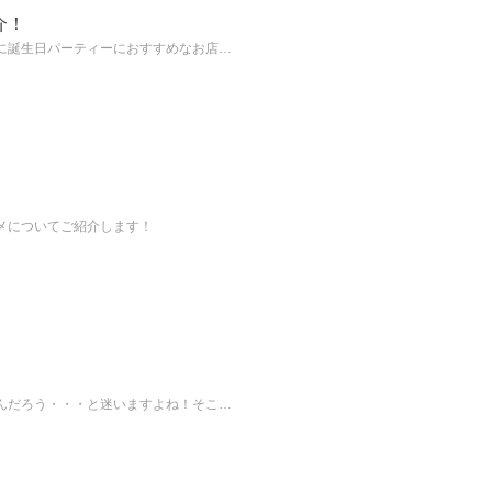
介！
に誕生日パーティーにおすすめなお店…
メについてご紹介します！
んだろう・・・と迷いますよね！そこ…