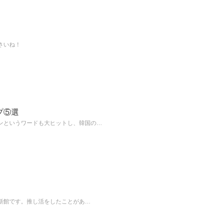
さいね！
プ⑤選
ンというワードも大ヒットし、韓国の…
S新館です。推し活をしたことがあ…