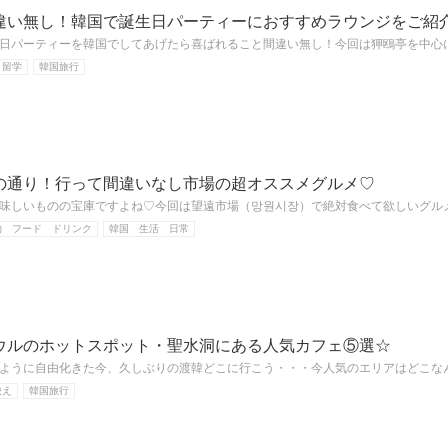
違い無し！韓国で誕生日パーティーにおすすめラウンジをご紹
日パーティーを韓国でしてあげたら喜ばれること間違い無し！今回は狎鴎亭を中心
 留学
韓国旅行
の通り！行って間違いなし市場の超オススメグルメ♡
味しいものの宝庫ですよね♡今回は望遠市場（망원시장）で絶対食べて欲しいグル
物 フード ドリンク
韓国 生活 日常
ウルのホットスポット・聖水洞にある人気カフェ⑤選☆
ように自由化きた今、久しぶりの渡韓どこに行こう・・・今人気のエリアはどこな
映え
韓国旅行