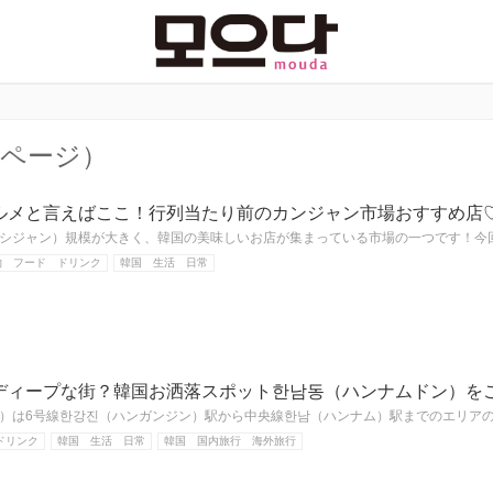
5ページ）
ルメと言えばここ！行列当たり前のカンジャン市場おすすめ店
シジャン）規模が大きく、韓国の美味しいお店が集まっている市場の一つです！今
物 フード ドリンク
韓国 生活 日常
ディープな街？韓国お洒落スポット한남동（ハンナムドン）を
）は6号線한강진（ハンガンジン）駅から中央線한남（ハンナム）駅までのエリア
ドリンク
韓国 生活 日常
韓国 国内旅行 海外旅行