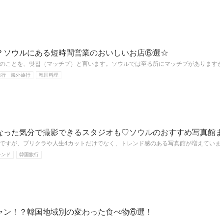
？ソウルにある短時間営業のおいしいお店⑥選☆
のことを、맛집（マッチプ）と言います。ソウルでは至る所にマッチプがあります
旅行 海外旅行
韓国料理
なった気分で撮影できるスタジオも♡ソウルのおすすめ写真館
ですが、プリクラや人生4カットだけでなく、トレンド感のある写真館が増えてい
レンド
韓国旅行
ャン！？韓国地域別の変わった食べ物⑥選！