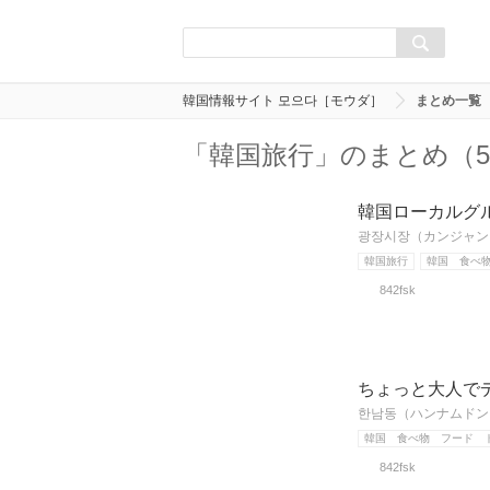
韓国情報サイト 모으다［モウダ］
まとめ一覧
「韓国旅行」のまとめ（
韓国ローカルグ
광장시장（カンジャン
韓国旅行
韓国 食べ
842fsk
ちょっと大人で
한남동（ハンナムドン
韓国 食べ物 フード 
842fsk