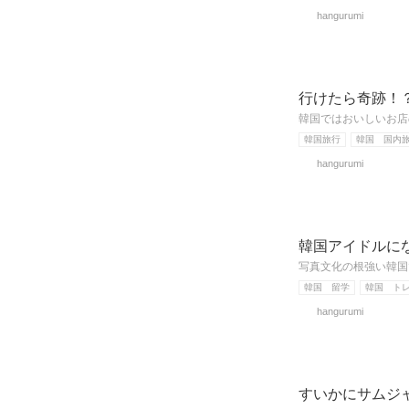
hangurumi
行けたら奇跡！
韓国ではおいしいお店
韓国旅行
韓国 国内
hangurumi
韓国アイドルに
写真文化の根強い韓国
韓国 留学
韓国 ト
hangurumi
すいかにサムジ