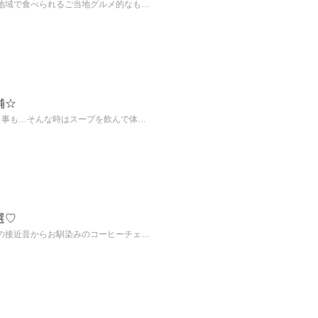
地域で食べられるご当地グルメ的なも…
舗☆
く事も…そんな時はスープを飲んで体…
選♡
の接近音からお馴染みのコーヒーチェ…