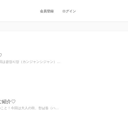
会員登録
ログイン
♡
回は광장시장（カンジャンシジャン）…
ご紹介♡
のこと！今回は大人の街、한남동（ハ…