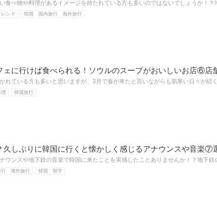
い食べ物や料理があるイメージを持たれている方も多いのではないでしょうか！？
トレンド
韓国 国内旅行 海外旅行
フェに行けば食べられる！ソウルのスープがおいしいお店⑥店
かれている方も多いと思いますが、3月で春が来たと言いながらも肌寒い日々が続
料理
韓国旅行
？久しぶりに韓国に行くと懐かしく感じるアナウンスや音楽⑦
ナウンスや地下鉄の音楽で韓国に来たことを実感したことありませんか！？地下鉄
旅行 海外旅行
韓国 留学