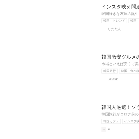
インスタ映え間
韓国好きな友達の誕生
韓国 トレンド
韓国
りたたん
韓国激安グルメ
市場といえば安くて美
韓国旅行
韓国 食べ
842fsk
韓国人厳選！ソ
韓国旅行がコロナ前の
韓国カフェ
インスタ
F