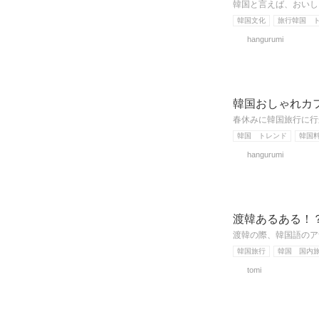
韓国と言えば、おいし
韓国文化
旅行韓国 
hangurumi
韓国おしゃれカ
春休みに韓国旅行に行
韓国 トレンド
韓国
hangurumi
渡韓あるある！
渡韓の際、韓国語のア
韓国旅行
韓国 国内
tomi