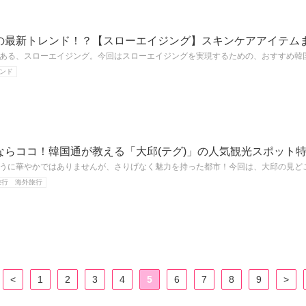
の最新トレンド！？【スローエイジング】スキンケアアイテム
ある、スローエイジング。今回はスローエイジングを実現するための、おすすめ韓
ンド
ならココ！韓国通が教える「大邱(テグ)」の人気観光スポット
うに華やかではありませんが、さりげなく魅力を持った都市！今回は、大邱の見ど
旅行 海外旅行
<
1
2
3
4
5
6
7
8
9
>