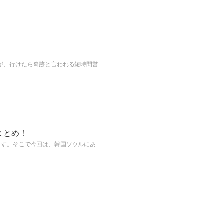
が、行けたら奇跡と言われる短時間営…
まとめ！
ます。そこで今回は、韓国ソウルにあ…