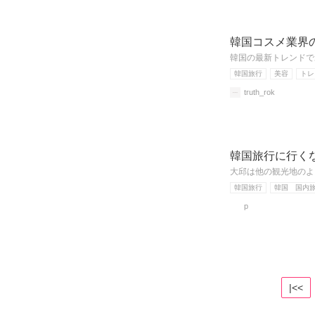
韓国コスメ業界
韓国の最新トレンドで
韓国旅行
美容
トレ
truth_rok
韓国旅行に行く
大邱は他の観光地のよ
韓国旅行
韓国 国内
p
|<<