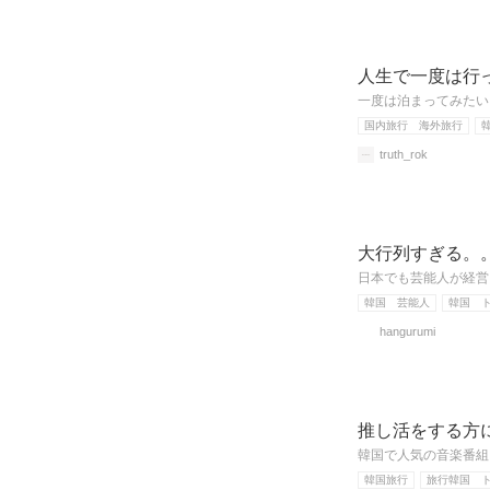
人生で一度は行
一度は泊まってみたい
国内旅行 海外旅行
truth_rok
大行列すぎる。
日本でも芸能人が経営
韓国 芸能人
韓国 
hangurumi
推し活をする方
韓国で人気の音楽番組
韓国旅行
旅行韓国 