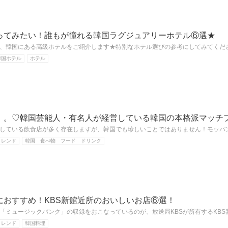
ってみたい！誰もが憧れる韓国ラグジュアリーホテル⑥選★
、韓国にある高級ホテルをご紹介します★特別なホテル選びの参考にしてみてくだ
韓国ホテル
ホテル
。。♡韓国芸能人・有名人が経営している韓国の本格派マッチ
している飲食店が多く存在しますが、韓国でも珍しいことではありません！モッパ
トレンド
韓国 食べ物 フード ドリンク
におすすめ！KBS新館近所のおいしいお店⑥選！
「ミュージックバンク」の収録をおこなっているのが、放送局KBSが所有するKB
トレンド
韓国料理