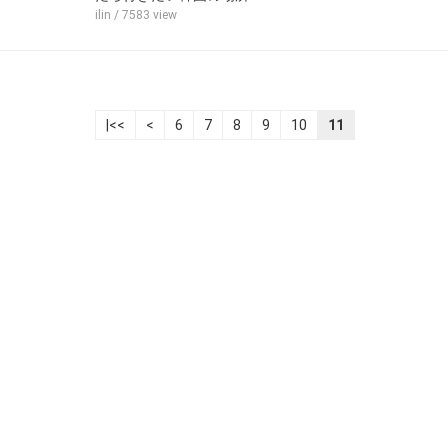
ilin
/ 7583 view
|<<
<
6
7
8
9
10
11