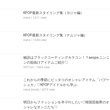
KPOP最新スタイリング集（ヨジャ編）
nana
/ 1611 view
KPOP最新スタイリング集（ナムジャ編）
nana
/ 1330 view
秘訣はブラックコーティングカラコン！？aespa ニンニ
ンの垢抜けアイテムご紹介♡
9977uri
/ 7869 view
これからの季節にピッタリのオシャレアイテム「バブー
シュカ」♡KPOPアイドルから学ぶ…
nana_korea
/ 3279 view
明日からファッションを추구미したい♡韓国芸能界のオ
シャレなオンニたち♡