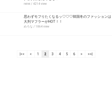
reirei
/ 4214 view
思わずモフりたくなるッ♡♡♡韓国冬のファッションは
大判マフラーがHOT！！
めろな
/ 1864 view
|<<
<
1
2
3
4
5
6
>
>>|