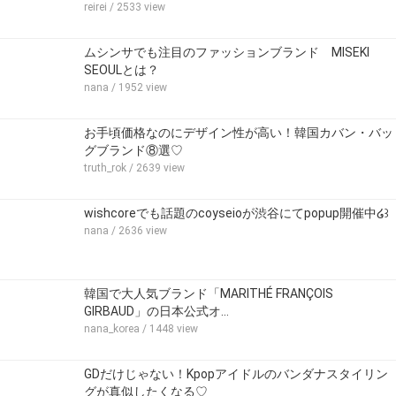
reirei
/ 2533 view
ムシンサでも注目のファッションブランド MISEKI
SEOULとは？
nana
/ 1952 view
お手頃価格なのにデザイン性が高い！韓国カバン・バッ
グブランド⑧選♡
truth_rok
/ 2639 view
wishcoreでも話題のcoyseioが渋谷にてpopup開催中໒꒱
nana
/ 2636 view
韓国で大人気ブランド「MARITHÉ FRANÇOIS
GIRBAUD」の日本公式オ…
nana_korea
/ 1448 view
GDだけじゃない！Kpopアイドルのバンダナスタイリン
グが真似したくなる♡