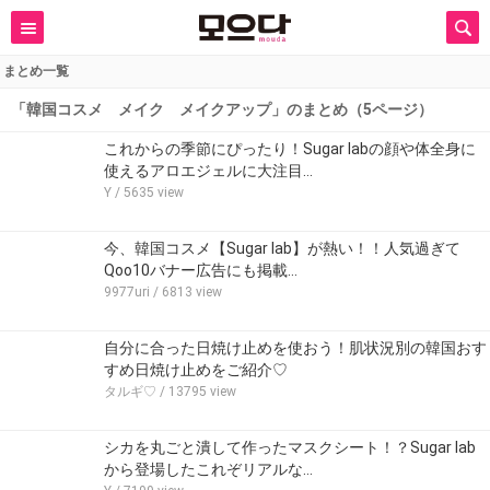
まとめ一覧
「韓国コスメ メイク メイクアップ」のまとめ（5ページ）
これからの季節にぴったり！Sugar labの顔や体全身に
使えるアロエジェルに大注目…
Y
/ 5635 view
今、韓国コスメ【Sugar lab】が熱い！！人気過ぎて
Qoo10バナー広告にも掲載…
9977uri
/ 6813 view
自分に合った日焼け止めを使おう！肌状況別の韓国おす
すめ日焼け止めをご紹介♡
タルギ♡
/ 13795 view
シカを丸ごと潰して作ったマスクシート！？Sugar lab
から登場したこれぞリアルな…