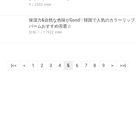
Y
/ 3302 view
保湿力&自然な色味がGood♡韓国で人気のカラーリップ
バームおすすめ④選☆
은화♡
/ 11922 view
|<<
<
1
2
3
4
5
6
7
8
9
>
>>|