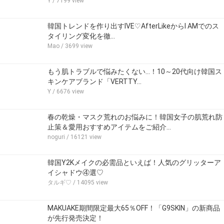
Y
/ 7199 view
韓国トレンドを作り出すIVE♡AfterLikeからI AMでのス
タイリング変化を徹…
Mao
/ 3699 view
もう肌トラブルで悩みたくない…！10～20代向け韓国ス
キンケアブランド「VERTTY…
Y
/ 6676 view
春の乾燥・マスク荒れのお悩みに！韓国女子の肌荒れ防
止策＆愛用おすすめアイテムをご紹介…
noguri
/ 16121 view
韓国Y2Kメイクの必需品といえば！人気のグリッターア
イシャドウ④選♡
タルギ♡
/ 14095 view
MAKUAKE期間限定最大65％OFF！「G9SKIN」の新商品
が先行発売決定！