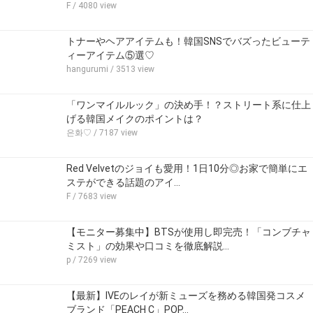
F
/ 4080 view
トナーやヘアアイテムも！韓国SNSでバズったビューテ
ィーアイテム⑤選♡
hangurumi
/ 3513 view
「ワンマイルルック」の決め手！？ストリート系に仕上
げる韓国メイクのポイントは？
은화♡
/ 7187 view
Red Velvetのジョイも愛用！1日10分◎お家で簡単にエ
ステができる話題のアイ…
F
/ 7683 view
【モニター募集中】BTSが使用し即完売！「コンブチャ
ミスト」の効果や口コミを徹底解説…
p
/ 7269 view
【最新】IVEのレイが新ミューズを務める韓国発コスメ
ブランド「PEACH C」POP…