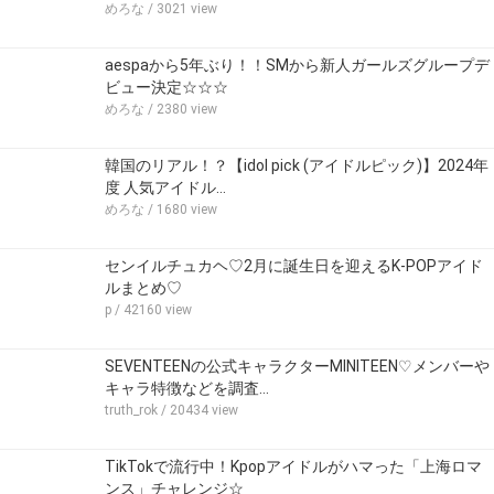
めろな
/ 3021 view
aespaから5年ぶり！！SMから新人ガールズグループデ
ビュー決定☆☆☆
めろな
/ 2380 view
韓国のリアル！？【idol pick (アイドルピック)】2024年
度 人気アイドル…
めろな
/ 1680 view
センイルチュカヘ♡2月に誕生日を迎えるK-POPアイド
ルまとめ♡
p
/ 42160 view
SEVENTEENの公式キャラクターMINITEEN♡メンバーや
キャラ特徴などを調査…
truth_rok
/ 20434 view
TikTokで流行中！Kpopアイドルがハマった「上海ロマ
ンス」チャレンジ☆