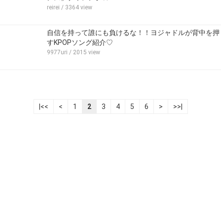
reirei
/ 3364 view
自信を持って誰にも負けるな！！ヨジャドルが背中を押
すKPOPソング紹介♡
9977uri
/ 2015 view
|<<
<
1
2
3
4
5
6
>
>>|