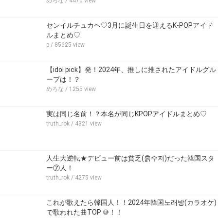
めろな
/ 4470 view
センイルチュカヘ♡3月に誕生日を迎えるK-POPアイド
ルまとめ♡
p
/ 85625 view
【idol pick】発！2024年、推しに推されたアイドルグル
ープは！？
めろな
/ 1255 view
実は同じ名前！？本名が同じKPOPアイドルまとめ♡
truth_rok
/ 4321 view
人生大逆転★デビュー前は貧乏(흙수저)だった韓国スタ
ー⑦人！
truth_rok
/ 4275 view
これが歌えたら韓国人！！2024年韓国노래방(カラオケ)
で歌われた曲TOP ⑩！！