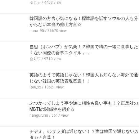
ゆじゃ
/ 4463 view
韓国語の方言が気になる！標準語を話すソウルの人も分
からない本当の釜山方言☆
nana_95
/ 36670 view
혼밥（ホンパプ）が気楽！？韓国で噂の一緒に食事した
くない同僚の食事スタイルㅜㅜ
은화♡
/ 9710 view
英語のようで英語じゃない！韓国人も知らない海外で通
じない韓国の英語表現⑤選！！
Ree_xx
/ 18621 view
ぶつかってしまう事や逆に相性も良い事も！？正反対の
MBTIの関係性を紹介☆
hangurumi
/ 6617 view
チヂミ、○○サラダは通じない！？実は韓国で通じないカ
タカナ言葉！