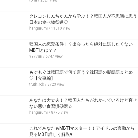
tomi
/ 2621 view
クレヨンしんちゃんから学ぶ！？韓国人が不思議に思う
日本の食べ物⑤選♡
hangurumi
/ 11810 view
韓国人の恋愛条件！？出会ったら絶対に逃したくない
MBTIとは？？
9977uri
/ 6747 view
もぐもぐは韓国語で何て言う？韓国語の擬態語まとめ
♡【食事編】
truth_rok
/ 3723 view
あなたは大丈夫！？韓国人たちがわかっているけど直せ
ない悪い食習慣⑥選☆
hangurumi
/ 8775 view
これであなたもMBTIマスター！！アイドルの言動から
見るMBTI詳しく解説♥