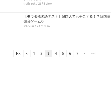
truth_rok
/ 2678 view
【モウダ韓国語テスト】韓国人でも手こずる！？韓国語
発音ゲーム♡
9977uri
/ 2470 view
|<<
<
1
2
3
4
5
6
7
>
>>|