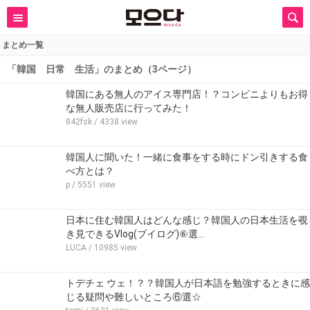
まとめ一覧
「韓国 日常 生活」のまとめ（3ページ）
韓国にある無人のアイス専門店！？コンビニよりもお得
な無人販売店に行ってみた！
842fsk
/ 4338 view
韓国人に聞いた！一緒に食事をする時にドン引きする食
べ方とは？
p
/ 5551 view
日本に住む韓国人はどんな感じ？韓国人の日本生活を覗
き見できるVlog(ブイログ)⑥選…
LUCA
/ 10985 view
トデチェ ウェ！？？韓国人が日本語を勉強するときに感
じる疑問や難しいところ⑥選☆