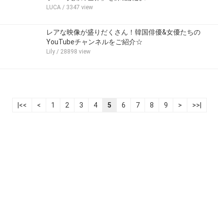
LUCA
/ 3347 view
レアな映像が盛りだくさん！韓国俳優&女優たちの
YouTubeチャンネルをご紹介☆
Lily
/ 28898 view
|<<
<
1
2
3
4
5
6
7
8
9
>
>>|