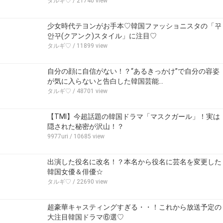
タルギ♡
/ 21740 view
少女時代テヨンがお手本♡韓国ファッショニスタの「꾸
안꾸(クアンク)スタイル」に注目♡
タルギ♡
/ 11899 view
自分の顔に自信がない！？“あるきっかけ”で自分の容姿
が気に入らないと告白した韓国芸能…
タルギ♡
/ 48701 view
【TMI】今超話題の韓国ドラマ「マスクガール」！実は
隠された秘密が沢山！？
9977uri
/ 10685 view
出演した役名に改名！？本名から役名に芸名を変更した
韓国女優＆俳優☆
タルギ♡
/ 22690 view
超豪華キャスティングすぎる・・！これから放送予定の
大注目韓国ドラマ⑥選♡