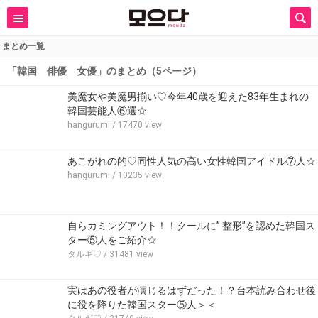
まとめ一覧
「韓国 俳優 女優」のまとめ（5ページ）
美魔女や美魔男揃い♡今年40歳を迎えた83年生まれの
韓国芸能人⑥選☆
hangurumi
/ 17470 view
あこがれの的♡同性人気の高い女性韓国アイドル⑦人☆
hangurumi
/ 10235 view
自らカミングアウト！！クールに” 整形”を認めた韓国ス
ター⑤人をご紹介☆
タルギ♡
/ 31481 view
実はあの役者が演じるはずだった！？台本読み合わせ後
に役を降りた韓国スター⑤人＞＜