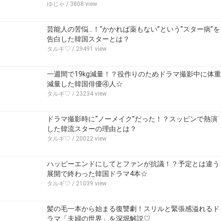
ゆじゃ
/ 3808 view
芸能人の苦悩…！“かかれば薬もない”という”スター病”を
告白した韓国スターとは？
タルギ♡
/ 29491 view
一週間で19kg減量！？役作りのためドラマ撮影中に体重
減量した韓国俳優④人☆
タルギ♡
/ 23234 view
ドラマ撮影時に“ノーメイク”だった！？スッピンで熱演
した韓流スターの理由とは？
タルギ♡
/ 20022 view
ハッピーエンドにしてとファンが抗議！？予定とは違う
展開で終わった韓国ドラマ4本☆
タルギ♡
/ 21039 view
髪の毛一本から始まる復讐劇！スリルと緊張感溢れるド
ラマ「夫婦の世界」を深堀解説♡