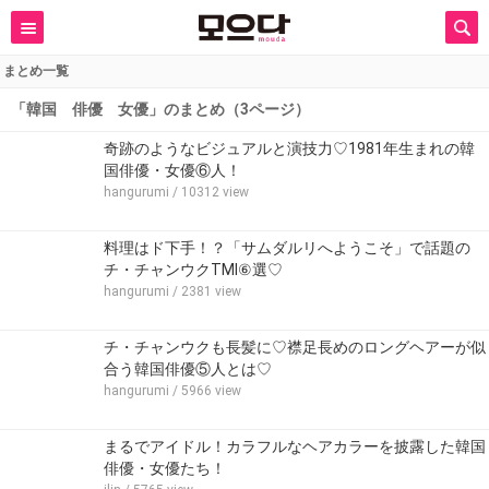
まとめ一覧
「韓国 俳優 女優」のまとめ（3ページ）
奇跡のようなビジュアルと演技力♡1981年生まれの韓
国俳優・女優⑥人！
hangurumi
/ 10312 view
料理はド下手！？「サムダルリへようこそ」で話題の
チ・チャンウクTMI⑥選♡
hangurumi
/ 2381 view
チ・チャンウクも長髪に♡襟足長めのロングヘアーが似
合う韓国俳優⑤人とは♡
hangurumi
/ 5966 view
まるでアイドル！カラフルなヘアカラーを披露した韓国
俳優・女優たち！