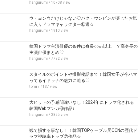
hangurumi
/ 10708 view
ウ・ヨンウだけじゃない♡パク・ウンビンが演じたお気
に入りドラマキャラクター⑥選☆
hangurumi
/ 1910 view
韓国ドラマ主演俳優の条件は身長○○㎝以上！？高身長の
主演俳優まとめ♡
hangurumi
/ 7732 view
スタイルのポイントや撮影秘話まで！韓国女子が今ハマ
ってるイドゥナの魅力に迫る♡
tomi
/ 4137 view
大ヒットの予感間違いなし！2024年にドラマ化される
韓国Webマンガ⑥作品♪
hangurumi
/ 2895 view
観て損する事なし！！韓国TOPケーブル局OCNの歴代ド
ラマ視聴率トップ⑦作品☆