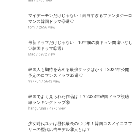
ilin
/ 5765 view
マイデーモンだけじゃない！面白すぎるファンタジーロ
マンス韓国ドラマ⑥選♡
tomi
/ 2656 view
最新ドラマだけじゃない！10年前の胸キュン間違いなし
♡韓国ドラマ⑤選♪
Mao
/ 6972 view
韓国人も期待を込める最強タックばかり！2024年公開
予定のロマンスドラマ33選♡
9977uri
/ 5643 view
韓国でよく見られた作品は！？2023年韓国ドラマ視聴
率ランキングトップ⑩
hangurumi
/ 4976 view
少女時代ユナは歴代最長の〇〇年！韓国コスメイニスフ
リーの歴代広告モデル⑧人とは？