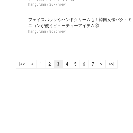
hangurumi
/ 2677 view
フェイスパックやハンドクリームも！韓国女優パク・ミ
ニョンが使うビューティーアイテム⑩…
hangurumi
/ 8096 view
|<<
<
1
2
3
4
5
6
7
>
>>|