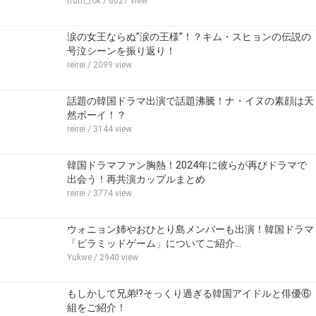
truth_rok
/ 6027 view
涙の女王ならぬ”涙の王様”！？キム・スヒョンの伝説の
号泣シーンを振り返り！
reirei
/ 2099 view
話題の韓国ドラマ出演で話題沸騰！ナ・イヌの素顔は天
然ボーイ！？
reirei
/ 3144 view
韓国ドラマファン胸熱！2024年に彼らが再びドラマで
出会う！再共演カップルまとめ
reirei
/ 3774 view
ウォニョン姉やおひとり島メンバーも出演！韓国ドラマ
「ピラミッドゲーム」についてご紹介…
Yukwe
/ 2940 view
もしかして兄弟!?そっくり過ぎる韓国アイドルと俳優⑥
組をご紹介！