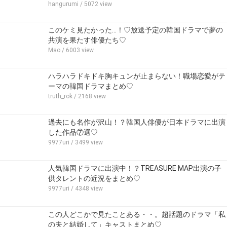
hangurumi
/ 5072 view
このケミ見たかった…！♡放送予定の韓国ドラマで夢の
共演を果たす俳優たち♡
Mao
/ 6003 view
ハラハラドキドキ胸キュンが止まらない！職場恋愛がテ
ーマの韓国ドラマまとめ♡
truth_rok
/ 2168 view
過去にも名作が沢山！？韓国人俳優が日本ドラマに出演
した作品⑦選♡
9977uri
/ 3499 view
人気韓国ドラマに出演中！？TREASURE MAP出演の子
供タレントの近況をまとめ♡
9977uri
/ 4348 view
この人どこかで見たことある・・。超話題のドラマ「私
の夫と結婚して」キャストまとめ♡