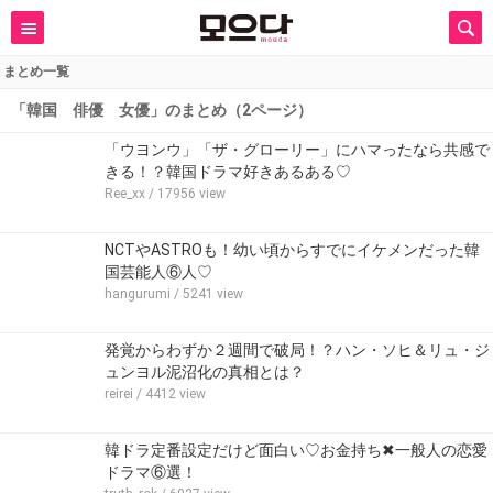
まとめ一覧
「韓国 俳優 女優」のまとめ（2ページ）
「ウヨンウ」「ザ・グローリー」にハマったなら共感で
きる！？韓国ドラマ好きあるある♡
Ree_xx
/ 17956 view
NCTやASTROも！幼い頃からすでにイケメンだった韓
国芸能人⑥人♡
hangurumi
/ 5241 view
発覚からわずか２週間で破局！？ハン・ソヒ＆リュ・ジ
ュンヨル泥沼化の真相とは？
reirei
/ 4412 view
韓ドラ定番設定だけど面白い♡お金持ち✖一般人の恋愛
ドラマ⑥選！