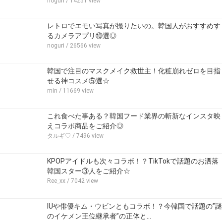
noguri
/ 14251 view
レトロでエモい写真が撮りたいの。韓国人がおすすめす
るカメラアプリ⑩選◎
noguri
/ 26566 view
韓国で注目のマスクメイク救世主！化粧崩れゼロを目指
せる神コスメ⑤選☆
min
/ 11669 view
これ食べた事ある？韓国フード業界の斬新なインスタ映
えコラボ商品をご紹介◎
タルギ♡
/ 7496 view
KPOPアイドルも次々コラボ！？TikTokで話題のお洒落
韓国スター③人をご紹介☆
Ree_xx
/ 7042 view
IUや俳優キム・ウビンともコラボ！？今韓国で話題の”謎
のイケメン王位継承者”の正体と…