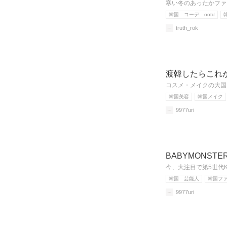
寒い冬のあったかファ
韓国 コーデ ootd
truth_rok
渡韓したらこれ
コスメ・メイクの大国
韓国美容
韓国メイク
9977uri
BABYMONS
今、大注目で第5世代K
韓国 芸能人
韓国フ
9977uri