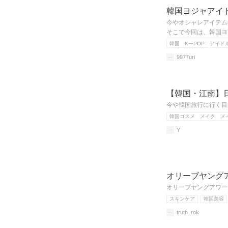
韓国ヨジャアイ
今やオシャレアイテム
そこで今回は、韓国ヨ
韓国 KーPOP アイド
9977uri
【韓国・江南】
今や韓国旅行に行く目
韓国コスメ メイク メ
Y
オリーブヤングア
オリーブヤングアワー
スキンケア
韓国美容
truth_rok