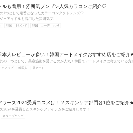
ドルも着用！雰囲気プンプン人気カラコンご紹介♡
の1つとして定番となったカラーコンタクトレンズ♡
ジャアイドルも着用した雰囲気プ…
ル
韓国 トレンド
韓国 コーデ ootd
日本人レビューが多い！韓国アートメイクおすすめ店をご紹介
的の一つとして、美容施術を受けるのが人気！韓国でアートメイクに考えている方必
イクアップ
韓国人
眉アート
ワーズ2024受賞コスメは！？スキンケア部門各1位をご紹介
ズ2024を受賞したスキンケアアイテムをご紹介します！
オリーブヤング