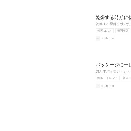
乾燥する時期に
乾燥する季節に使いた
韓国コスメ
韓国美容
truth_rok
パッケージに一
思わずパケ買いしたく
韓国 トレンド
韓国
truth_rok