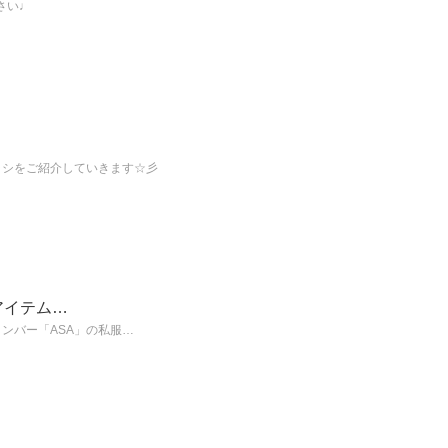
さい♩
ラシをご紹介していきます☆彡
アイテム…
メンバー「ASA」の私服…