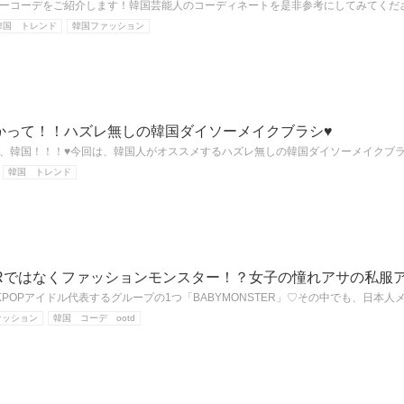
ーコーデをご紹介します！韓国芸能人のコーディネートを是非参考にしてみてくだ
韓国 トレンド
韓国ファッション
かって！！ハズレ無しの韓国ダイソーメイクブラシ♥
、韓国！！！♥今回は、韓国人がオススメするハズレ無しの韓国ダイソーメイクブ
韓国 トレンド
TERではなくファッションモンスター！？女子の憧れアサの私服
POPアイドル代表するグループの1つ「BABYMONSTER」♡その中でも、日本人
ァッション
韓国 コーデ ootd