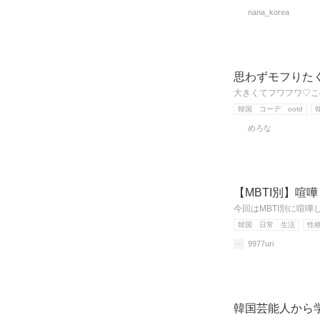
nana_korea
思わずモフりた
大きくてフワフワ♡こ
韓国 コーデ ootd
めろな
【MBTI別】喧
今回はMBTI別に喧
韓国 日常 生活
性
9977uri
韓国芸能人から