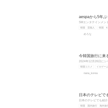
aespaから5
SMエンタテインメン
韓国 芸能人
韓国 K
めろな
今韓国旅行に来
2024年12月26
韓国コスメ
イカゲー
nana_korea
日本のテレビでも紹
日本のテレビでも紹介
韓国 国内旅行 海外旅