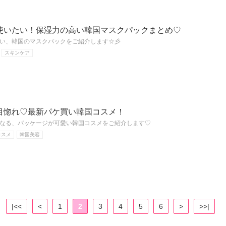
使いたい！保湿力の高い韓国マスクパックまとめ♡
い、韓国のマスクパックをご紹介します☆彡
スキンケア
目惚れ♡最新パケ買い韓国コスメ！
なる、パッケージが可愛い韓国コスメをご紹介します♡
コスメ
韓国美容
|<<
<
1
2
3
4
5
6
>
>>|