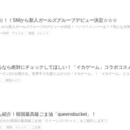
年ぶり！！SMから新人ガールズグループデビュー決定☆☆☆
トから新人ガールズグループのデビューが決定！！いつ？メンバーは？？気になる
ーPOP アイドル
韓国 トレンド
るなら絶対にチェックしてほしい！「イカゲーム」コラボコス
日にシーズン2が公開され、世界中で大盛り上がりの「イカゲーム」！「イカゲーム」と
ム
韓国メイク
介！韓国最高級ごま油「queensbucket」！
された韓国の最高級ごま油「クイーンズバケット」をご紹介します♡
行
韓国 トレンド
ごま油