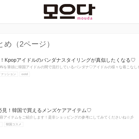
とめ（2ページ）
！Kpopアイドルのバンダナスタイリングが真似したくなる♡
RAGONを筆頭に韓国アイドルの間で流行しているバンダナ♡アイドルの様々な着こなし
ファッション
ootd
必見！韓国で買えるメンズケアアイテム♡
容アイテムをご紹介します！是非ショッピングの参考にしてみてくださいね☆彡
メ
韓国コスメ