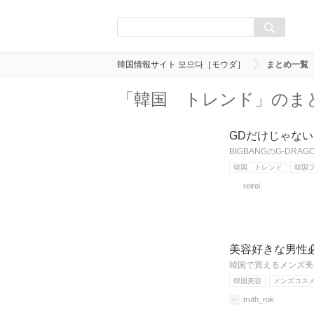
韓国情報サイト 모으다［モウダ］
まとめ一覧
「韓国 トレンド」のま
GDだけじゃない
BIGBANGのG-D
韓国 トレンド
韓国
reirei
美容好きな男性
韓国で買えるメンズ美
韓国美容
メンズコス
truth_rok