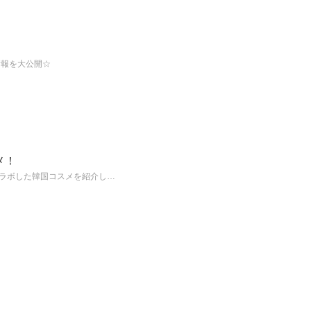
情報を大公開☆
メ！
コラボした韓国コスメを紹介し…