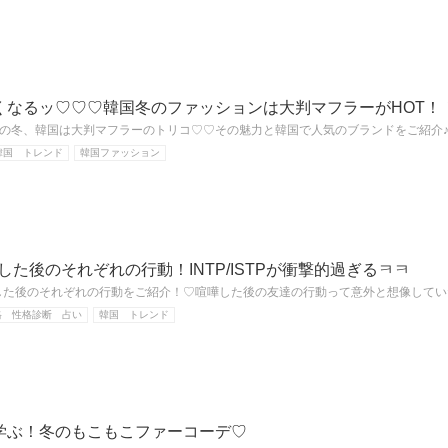
くなるッ♡♡♡韓国冬のファッションは大判マフラーがHOT！
の冬、韓国は大判マフラーのトリコ♡♡その魅力と韓国で人気のブランドをご紹介
韓国 トレンド
韓国ファッション
嘩した後のそれぞれの行動！INTP/ISTPが衝撃的過ぎるㅋㅋ
嘩した後のそれぞれの行動をご紹介！♡喧嘩した後の友達の行動って意外と想像して
格 性格診断 占い
韓国 トレンド
学ぶ！冬のもこもこファーコーデ♡