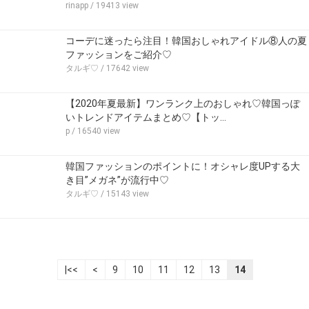
rinapp
/ 19413 view
コーデに迷ったら注目！韓国おしゃれアイドル⑧人の夏
ファッションをご紹介♡
タルギ♡
/ 17642 view
【2020年夏最新】ワンランク上のおしゃれ♡韓国っぽ
いトレンドアイテムまとめ♡【トッ…
p
/ 16540 view
韓国ファッションのポイントに！オシャレ度UPする大
き目”メガネ”が流行中♡
タルギ♡
/ 15143 view
|<<
<
9
10
11
12
13
14