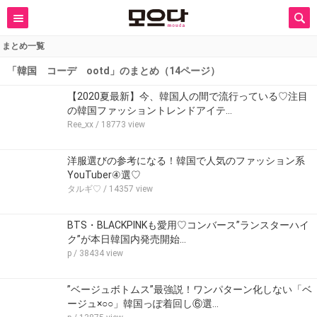
まとめ一覧
「韓国 コーデ ootd」のまとめ（14ページ）
【2020夏最新】今、韓国人の間で流行っている♡注目
の韓国ファッショントレンドアイテ…
Ree_xx
/ 18773 view
洋服選びの参考になる！韓国で人気のファッション系
YouTuber④選♡
タルギ♡
/ 14357 view
BTS・BLACKPINKも愛用♡コンバース”ランスターハイ
ク”が本日韓国内発売開始…
p
/ 38434 view
”ベージュボトムス”最強説！ワンパターン化しない「ベ
ージュ×○○」韓国っぽ着回し⑥選…