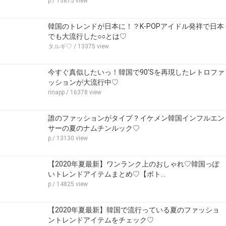
p
/ 13875 view
韓国のトレンドが日本に！？K-POPアイドル発祥で日本
でも大流行した○○とは♡
タルギ♡
/ 13375 view
今すぐ真似したいっ！韓国で90’Sを再現したレトロファ
ッションが大流行中♡
rinapp
/ 16378 view
誰のファッションがタイプ？イケメン韓国インフルエン
サーの夏のナムチンルック♡
p
/ 13130 view
【2020年夏最新】ワンランク上のおしゃれ♡韓国っぽ
いトレンドアイテムまとめ♡【ボト…
p
/ 14825 view
【2020年夏最新】韓国で流行っている夏のファッショ
ントレンドアイテムをチェック♡