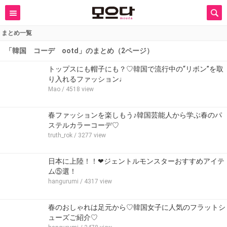
まとめ一覧
「韓国 コーデ ootd」のまとめ（2ページ）
トップスにも帽子にも？♡韓国で流行中の“リボン”を取
り入れるファッション♩
Mao
/ 4518 view
春ファッションを楽しもう♪韓国芸能人から学ぶ春のパ
ステルカラーコーデ♡
truth_rok
/ 3277 view
日本に上陸！！❤ジェントルモンスターおすすめアイテ
ム⑤選！
hangurumi
/ 4317 view
春のおしゃれは足元から♡韓国女子に人気のフラットシ
ューズご紹介♡