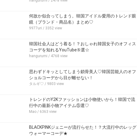
hangurumi
/ 2478 view
何故か似合ってしまう。韓国アイドル愛用のトレンド眼
鏡（ブランド・商品名）まとめ♡
9977uri
/ 3352 view
韓国社会人はどう着る！？おしゃれ韓国女子のオフィス
コーデを知れるYouTube⑤選☆
hangurumi
/ 4768 view
思わずドキッとしてしまう鎖骨美人♡韓国芸能人のオフ
ショルコーデから目が離せない！
タルギ♡
/ 9803 view
トレンドのY2Kファッションは小物使いから！韓国で流
行中の最新小物アイテム⑤選♡
Mao
/ 6363 view
BLACKPINKジェニーが流行らせた！？大流行中のレッグ
ウォーマーコーデ★