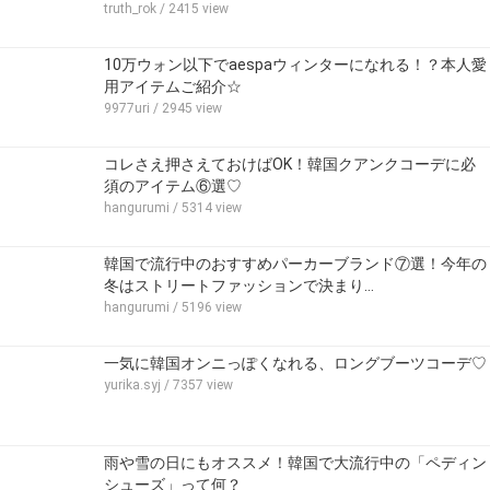
truth_rok
/ 2415 view
10万ウォン以下でaespaウィンターになれる！？本人愛
用アイテムご紹介☆
9977uri
/ 2945 view
コレさえ押さえておけばOK！韓国クアンクコーデに必
須のアイテム⑥選♡
hangurumi
/ 5314 view
韓国で流行中のおすすめパーカーブランド⑦選！今年の
冬はストリートファッションで決まり…
hangurumi
/ 5196 view
一気に韓国オンニっぽくなれる、ロングブーツコーデ♡
yurika.syj
/ 7357 view
雨や雪の日にもオススメ！韓国で大流行中の「ペディン
シューズ」って何？