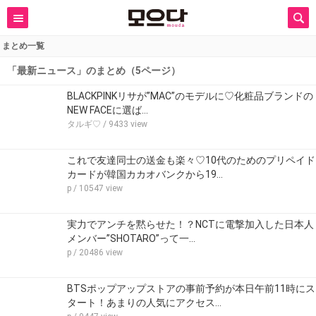
まとめ一覧
「最新ニュース」のまとめ（5ページ）
BLACKPINKリサが”MAC”のモデルに♡化粧品ブランドの
NEW FACEに選ば…
タルギ♡
/ 9433 view
これで友達同士の送金も楽々♡10代のためのプリペイド
カードが韓国カカオバンクから19…
p
/ 10547 view
実力でアンチを黙らせた！？NCTに電撃加入した日本人
メンバー”SHOTARO”って一…
p
/ 20486 view
BTSポップアップストアの事前予約が本日午前11時にス
タート！あまりの人気にアクセス…