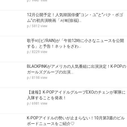
p
/ 9447 view
12月公開予定！人気韓国俳優”コン・ユ”と”パク・ボゴ
ム”の初共演映画「서복(徐福)…
p
/ 5812 view
歌手비(ピ/RAIN)が「午前12時に小さなニュースを公開
する」と予告！ネットをざわ…
p
/ 8229 view
BLACKPINKがアメリカの人気番組に出演決定！K-POPの
ガールズグループの出演…
p
/ 8198 view
【速報】K-POPアイドルグループEXOのチェンが軍隊に
入隊することを発表！
p
/ 6981 view
K-POPアイドルの勢いが止まらない！10月第3週のビル
ボードニュースをご紹介♡