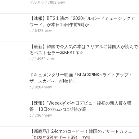
タルギ♡
/ 7002 view
【速報】BTS出演の「2020ビルボードミュージックア
ワード」が本日15日午前9時か…
p
/ 6423 view
【最新】韓国で今人気の本は？リアルに韓国人が読んで
るベストセラー本BEST⑤☆
p
/ 14959 view
ドキュメンタリー映画「BLACKPINK~ライトアップ・
ザ・スカイ~」がNetfli…
p
/ 8204 view
【速報】”Weeekly”が本日デビュー後初の新人賞を獲
得！13日のカムバに期待が高…
p
/ 7364 view
【新商品】24cmのコーヒー！韓国のデザートカフェ
「디저트39(デザート39)」の特…