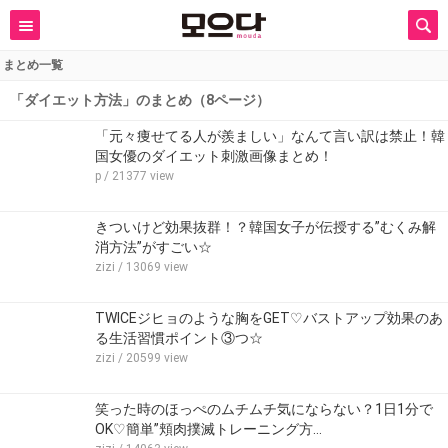
まとめ一覧
「ダイエット方法」のまとめ（8ページ）
「元々痩せてる人が羨ましい」なんて言い訳は禁止！韓
国女優のダイエット刺激画像まとめ！
p
/ 21377 view
きついけど効果抜群！？韓国女子が伝授する”むくみ解
消方法”がすごい☆
zizi
/ 13069 view
TWICEジヒョのような胸をGET♡バストアップ効果のあ
る生活習慣ポイント③つ☆
zizi
/ 20599 view
笑った時のほっぺのムチムチ気にならない？1日1分で
OK♡簡単”頬肉撲滅トレーニング方…