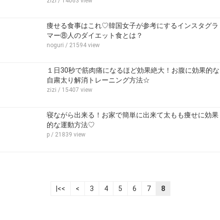
zizi
/ 14063 view
痩せる食事はこれ♡韓国女子が参考にするインスタグラ
マー⑧人のダイエット食とは？
noguri
/ 21594 view
１日30秒で筋肉痛になるほど効果絶大！お腹に効果的な
自粛太り解消トレーニング方法☆
zizi
/ 15407 view
寝ながら出来る！お家で簡単に出来て太もも痩せに効果
的な運動方法♡
p
/ 21839 view
|<<
<
3
4
5
6
7
8