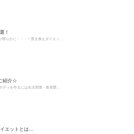
選！
が明らかに・・・！置き換えダイエッ…
ご紹介☆
ボディを作るには生活習慣・食習慣…
ダイエットとは…