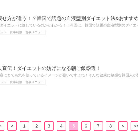
痩せ方が違う！？韓国で話題の血液型別ダイエット法&おすす
ダイエットに適しているのかがわかる！！今回は、韓国で話題の血液型別のダイエ
エット 食事制限 食事メニュー
人直伝！ダイエットの妨げになる朝ご飯⑤選！
容にとても気を使っているイメージが強いですよね！そんな健康に敏感な韓国人が
エット 食事制限 食事メニュー
<
<
1
2
3
4
5
6
7
8
>
>