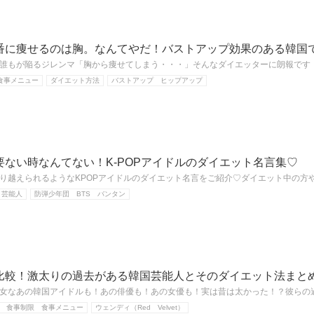
番に痩せるのは胸。なんてやだ！バストアップ効果のある韓国
誰もが陥るジレンマ「胸から痩せてしまう・・・」そんなダイエッターに朗報です
食事メニュー
ダイエット方法
バストアップ ヒップアップ
要ない時なんてない！K-POPアイドルのダイエット名言集♡
り越えられるようなKPOPアイドルのダイエット名言をご紹介♡ダイエット中の方
 芸能人
防弾少年団 BTS バンタン
比較！激太りの過去がある韓国芸能人とそのダイエット法まと
女なあの韓国アイドルも！あの俳優も！あの女優も！実は昔は太かった！？彼らの
 食事制限 食事メニュー
ウェンディ（Red Velvet）