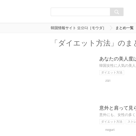
韓国情報サイト 모으다［モウダ］
まとめ一覧
「ダイエット方法」のま
あなたの美人度
韓国女性に人気の美人
ダイエット方法
zizi
意外と肩って見
意外にも、女性の多く
ダイエット方法
スト
noguri