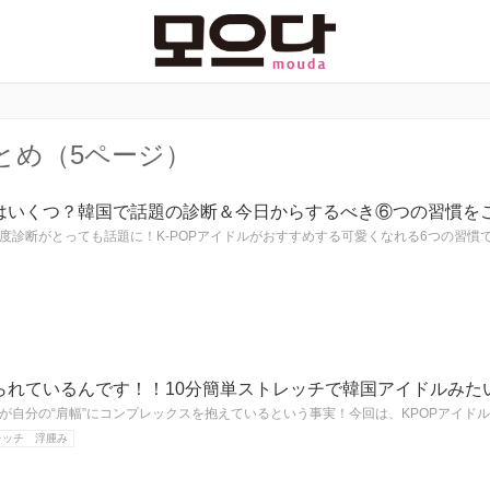
とめ（5ページ）
はいくつ？韓国で話題の診断＆今日からするべき⑥つの習慣を
度診断がとっても話題に！K-POPアイドルがおすすめする可愛くなれる6つの習慣
られているんです！！10分簡単ストレッチで韓国アイドルみた
が自分の“肩幅”にコンプレックスを抱えているという事実！今回は、KPOPアイド
レッチ 浮腫み