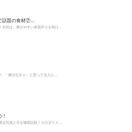
で話題の食材⑦…
！今回は、痩せやすい体質作りを助け…
や、「痩せなきゃ」と思ってる人に…
め！
過去写真と今を徹底比較！そのダイエ…