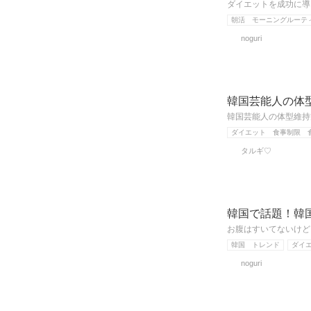
ダイエットを成功に導
朝活 モーニングルーテ
noguri
韓国芸能人の体
韓国芸能人の体型維持
ダイエット 食事制限 
タルギ♡
韓国で話題！韓
お腹はすいてないけど
韓国 トレンド
ダイ
noguri