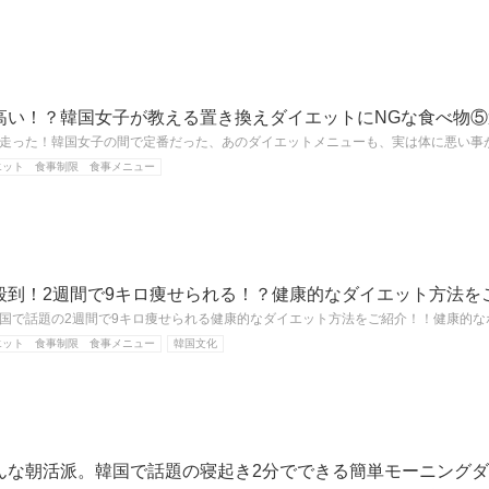
高い！？韓国女子が教える置き換えダイエットにNGな食べ物⑤
走った！韓国女子の間で定番だった、あのダイエットメニューも、実は体に悪い事
エット 食事制限 食事メニュー
殺到！2週間で9キロ痩せられる！？健康的なダイエット方法を
国で話題の2週間で9キロ痩せられる健康的なダイエット方法をご紹介！！健康的な
エット 食事制限 食事メニュー
韓国文化
んな朝活派。韓国で話題の寝起き2分でできる簡単モーニング