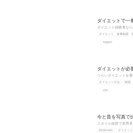
ダイエットで一
ダイエット経験者なら
ダイエット 食事制限 
noguri
ダイエットが必
つらいダイエットを乗
ダイエット方法
韓国
zizi
今と昔を写真で
スタイル抜群で美男美
BIGBANG
ダイエット