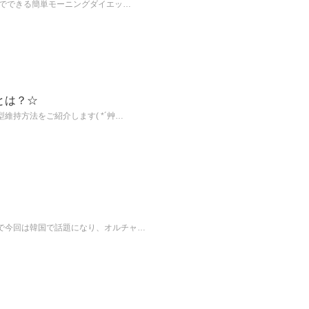
分でできる簡単モーニングダイエッ…
とは？☆
持方法をご紹介します( *´艸…
で今回は韓国で話題になり、オルチャ…