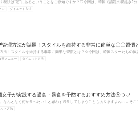
く秘訣は“朝”にあるということをご存知ですか？♡今回は、韓国で話題の寝起き2
ィン
ダイエット方法
型管理方法が話題！スタイルを維持する非常に簡単な〇〇習慣
方法！スタイルを維持する非常に簡単な習慣とは？☆今回は、韓国スターたちの体型維
食事メニュー
ダイエット方法
国女子が実践する過食・暴食を予防するおすすめ方法⑤つ♡
、なんとなく何か食べたい！と思わず過食してしまうこともありますよねㅠㅠそこ
エット方法