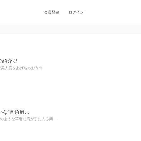
会員登録
ログイン
ご紹介♡
で美人度をあげちゃおう☆
いな“直角肩…
ルのような華奢な肩が手に入る簡…