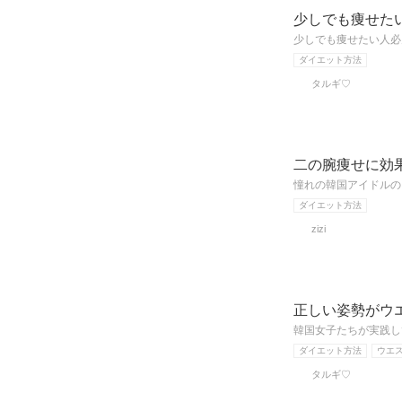
少しでも痩せた
少しでも痩せたい人必
ダイエット方法
タルギ♡
二の腕痩せに効
憧れの韓国アイドルの
ダイエット方法
zizi
正しい姿勢がウ
韓国女子たちが実践し
ダイエット方法
ウエ
タルギ♡