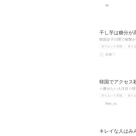
ilin
干し芋は糖分が
韓国女子の間で衝撃が
ダイエット方法
ダイ
은화♡
韓国でアクセス
☆痩せたい人注目☆韓
ダイエット方法
ダイ
Ree_xx
キレイな人はみ