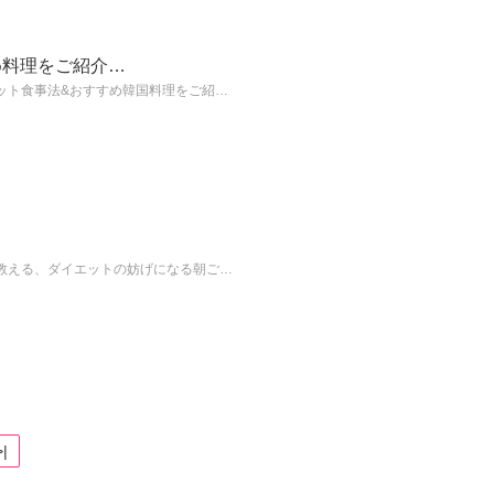
め料理をご紹介…
ット食事法&おすすめ韓国料理をご紹…
教える、ダイエットの妨げになる朝ご…
>|