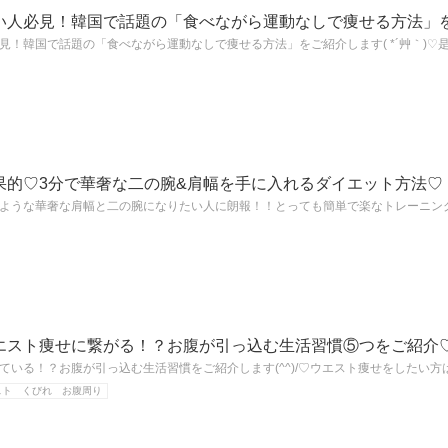
い人必見！韓国で話題の「食べながら運動なしで痩せる方法」
見！韓国で話題の「食べながら運動なしで痩せる方法」をご紹介します( *´艸｀)♡
果的♡3分で華奢な二の腕&肩幅を手に入れるダイエット方法♡
ような華奢な肩幅と二の腕になりたい人に朗報！！とっても簡単で楽なトレーニン
エスト痩せに繋がる！？お腹が引っ込む生活習慣⑤つをご紹介
ている！？お腹が引っ込む生活習慣をご紹介します(^^)/♡ウエスト痩せをしたい方
スト くびれ お腹周り