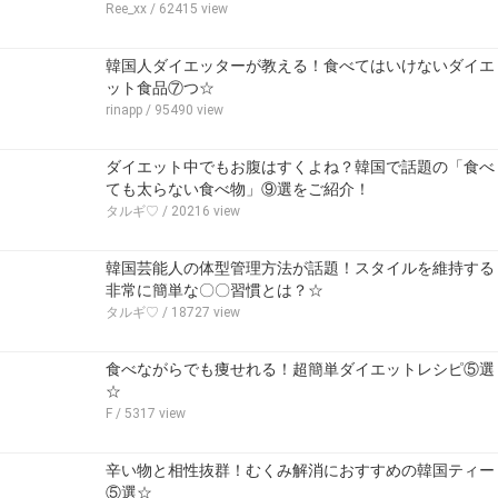
Ree_xx
/ 62415 view
韓国人ダイエッターが教える！食べてはいけないダイエ
ット食品⑦つ☆
rinapp
/ 95490 view
ダイエット中でもお腹はすくよね？韓国で話題の「食べ
ても太らない食べ物」⑨選をご紹介！
タルギ♡
/ 20216 view
韓国芸能人の体型管理方法が話題！スタイルを維持する
非常に簡単な〇〇習慣とは？☆
タルギ♡
/ 18727 view
食べながらでも痩せれる！超簡単ダイエットレシピ⑤選
☆
F
/ 5317 view
辛い物と相性抜群！むくみ解消におすすめの韓国ティー
⑤選☆