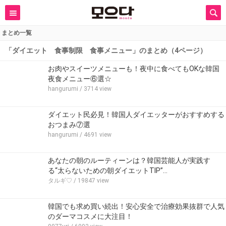
まとめ一覧
「ダイエット 食事制限 食事メニュー」のまとめ（4ページ）
お肉やスイーツメニューも！夜中に食べてもOKな韓国
夜食メニュー⑥選☆
hangurumi
/ 3714 view
ダイエット民必見！韓国人ダイエッターがおすすめする
おつまみ⑦選
hangurumi
/ 4691 view
あなたの朝のルーティーンは？韓国芸能人が実践す
る“太らないための朝ダイエットTIP”…
タルギ♡
/ 19847 view
韓国でも求め買い続出！安心安全で治療効果抜群で人気
のダーマコスメに大注目！