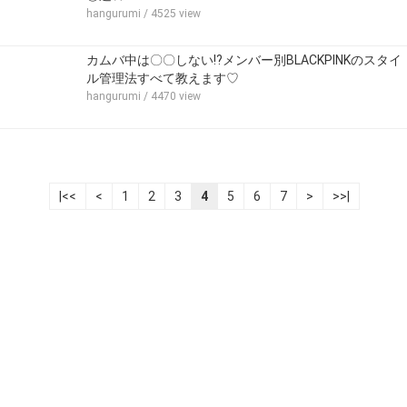
hangurumi
/ 4525 view
カムバ中は〇〇しない!?メンバー別BLACKPINKのスタイ
ル管理法すべて教えます♡
hangurumi
/ 4470 view
|<<
<
1
2
3
4
5
6
7
>
>>|