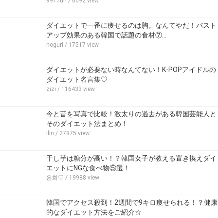
9977uri
/ 6092 view
ダイエットで一番に痩せるのは胸。なんてやだ！バスト
アップ効果のある韓国で話題の食材⑦…
noguri
/ 17517 view
ダイエットが必要ない時なんてない！K-POPアイドルの
ダイエット名言集♡
zizi
/ 116433 view
今と昔を写真で比較！激太りの過去がある韓国芸能人と
そのダイエット法まとめ！
ilin
/ 27875 view
干し芋は糖分が高い！？韓国女子が教える置き換えダイ
エットにNGな食べ物⑤選！
은화♡
/ 19988 view
韓国でアクセス殺到！2週間で9キロ痩せられる！？健康
的なダイエット方法をご紹介☆