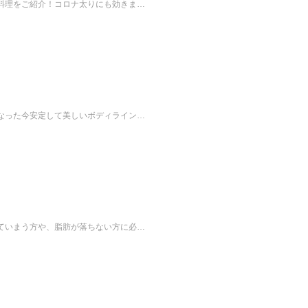
料理をご紹介！コロナ太りにも効きま…
なった今安定して美しいボディライン…
ていまう方や、脂肪が落ちない方に必…