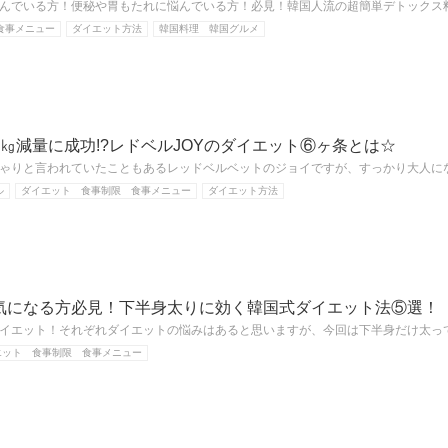
んでいる方！便秘や胃もたれに悩んでいる方！必見！韓国人流の超簡単デトックス
食事メニュー
ダイエット方法
韓国料理 韓国グルメ
㎏減量に成功!?レドベルJOYのダイエット⑥ヶ条とは☆
ゃりと言われていたこともあるレッドベルベットのジョイですが、すっかり大人に
ル
ダイエット 食事制限 食事メニュー
ダイエット方法
気になる方必見！下半身太りに効く韓国式ダイエット法⑤選！
イエット！それぞれダイエットの悩みはあると思いますが、今回は下半身だけ太っ
エット 食事制限 食事メニュー