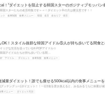
kcal！”ダイエットを阻止する韓国スターのポジティブモッパン
韓国スターたちの名言特集です＞＜！ダイエット中の方は要注意です！！
エット 食事制限 食事メニュー
韓国 名言 名セリフ 発言
もOK！スタイル抜群な韓国アイドル⑤人が持ち歩いてる間食と
イックな生活を送っているK-POPアイドル☆
韓国アイドルたちが持ち歩いている間…
OP アイドル
ダイエット 食事制限 食事メニュー
減量ダイエット！誰でも痩せる500kcal以内の食事メニュー
(グッチングッパ)ダイエット！！一日3食を置き換えると、みるみるうちに体重が
食事メニュー
ダイエット方法