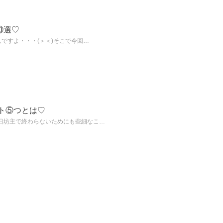
⑩選♡
ですよ・・・(＞＜)そこで今回…
ト⑤つとは♡
日坊主で終わらないためにも些細なこ…