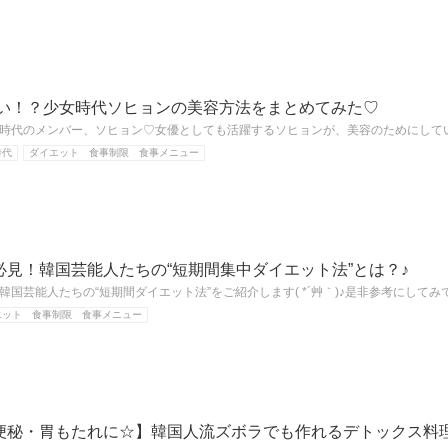
ない！？少女時代ソヒョンの美容方法をまとめてみた♡
時代のメンバー、ソヒョン♡女優としても活躍するソヒョンが、美容のためにして
時代
ダイエット 食事制限 食事メニュー
必見！韓国芸能人たちの“短期間集中ダイエット法”とは？♪
国芸能人たちの“短期間ダイエット法”をご紹介します( *´艸｀)♪是非参考にしてみ
エット 食事制限 食事メニュー
便秘・胃もたれに☆】韓国人流ズボラでも作れるデトックス料