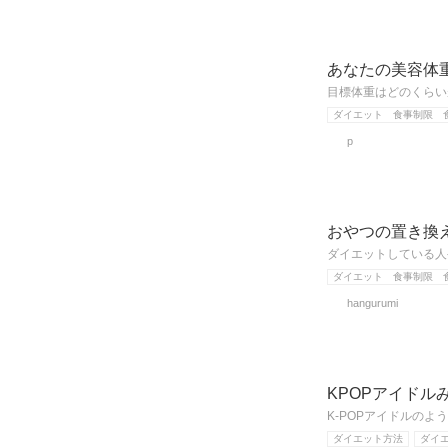
あなたの美容体重
目標体重はどのくらい
ダイエット 食事制限 
p
おやつの置き換
ダイエットしている人
ダイエット 食事制限 
hangurumi
KPOPアイドル
K-POPアイドルの
ダイエット方法
ダイ