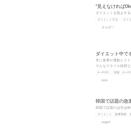
“見えなければ0
ダイエットを阻止する
ダイエット方法
ダイ
タルギ♡
ダイエット中で
常に食事や運動とスト
そんなスタイル抜群な
KーPOP
韓国 KーP
tomi
韓国で話題の急激
韓国で話題の급찐급빠
ダイエット 食事制限 
noguri