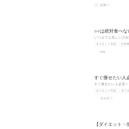
은화♡
○○は絶対食べ
いつまでも美しい少女
ダイエット方法
少女
noa
すぐ痩せたい人
すぐ痩せたい人必見！韓
ダイエット方法
ダイ
タルギ♡
【ダイエット・