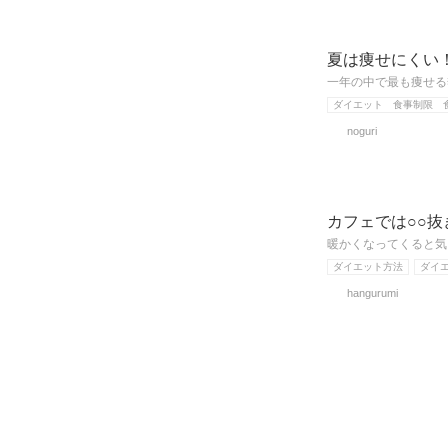
夏は痩せにくい
一年の中で最も痩せる
ダイエット 食事制限 
noguri
カフェでは○○
暖かくなってくると気
ダイエット方法
ダイ
hangurumi