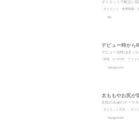
ダイエットで献立に悩
ダイエット 食事制限 
ilin
デビュー時から8
デビュー当時はぽっち
韓国 KーPOP アイド
hangurumi
太ももやお尻が
女性の永遠のテーマダ
ダイエット方法
ダイ
hangurumi