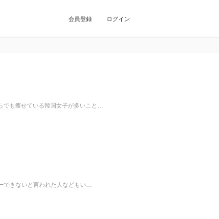
会員登録
ログイン
らでも痩せている韓国女子が多いこと…
ューできないと言われた人などもい…