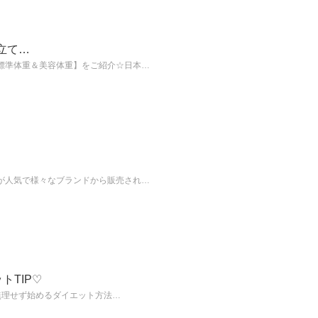
立て…
標準体重＆美容体重】をご紹介☆日本…
が人気で様々なブランドから販売され…
TIP♡
無理せず始めるダイエット方法…