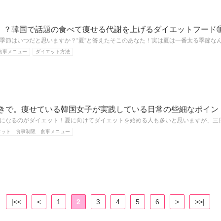
！？韓国で話題の食べて痩せる代謝を上げるダイエットフード
季節はいつだと思いますか？“夏”と答えたそこのあなた！実は夏は一番太る季節なん
食事メニュー
ダイエット方法
抜きで。痩せている韓国女子が実践している日常の些細なポイン
になるのがダイエット！夏に向けてダイエットを始める人も多いと思いますが、三
エット 食事制限 食事メニュー
|<<
<
1
2
3
4
5
6
>
>>|