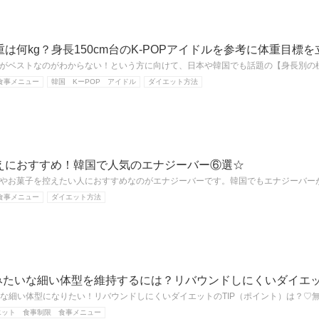
は何kg？身長150cm台のK-POPアイドルを参考に体重目標を
がベストなのがわからない！という方に向けて、日本や韓国でも話題の【身長別の
食事メニュー
韓国 KーPOP アイドル
ダイエット方法
えにおすすめ！韓国で人気のエナジーバー⑥選☆
やお菓子を控えたい人におすすめなのがエナジーバーです。韓国でもエナジーバー
食事メニュー
ダイエット方法
みたいな細い体型を維持するには？リバウンドしにくいダイエット
ような細い体型になりたい！リバウンドしにくいダイエットのTIP（ポイント）は？♡
エット 食事制限 食事メニュー