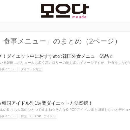
 食事メニュー」のまとめ（2ページ）
メ！ダイエット中におすすめの韓国外食メニュー⑦品☆
いる韓国…ボリュームも多く高カロリーの物も多いイメージですが、外食をしなが
食事メニュー
ダイエット方法
☆韓国アイドル別1週間ダイエット方法⑤選！
ルの良さも人気のひとつですよね☆そんなK-POPアイドル達も減量しないとデビ
食事メニュー
韓国 KーPOP アイドル