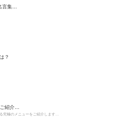
名言集…
は？
をご紹介…
減る究極のメニューをご紹介します…