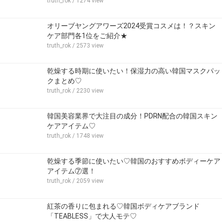
truth_rok
/ 1274 view
オリーブヤングアワーズ2024受賞コスメは！？スキン
ケア部門各1位をご紹介★
truth_rok
/ 2573 view
乾燥する時期に使いたい！保湿力の高い韓国マスクパッ
クまとめ♡
truth_rok
/ 2230 view
韓国美容業界で大注目の成分！PDRN配合の韓国スキン
ケアアイテム♡
truth_rok
/ 1748 view
乾燥する季節に使いたい♡韓国のおすすめボディーケア
アイテム⑦選！
truth_rok
/ 2059 view
紅茶の香りに包まれる♡韓国ボディケアブランド
「TEABLESS」で大人モテ♡